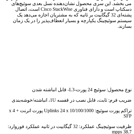
می بخشد. این سری محصول نشان‌دهنده نسل بعدی سوئیچ‌های
دسکتاپ است و دارای فناوری Cisco StackWise است، اتصال
پشته‌ای 32 گیگابیت بر ثانیه که به مشتریان اجازه می‌دهد یک
سیستم سوئیچینگ یکپارچه و بسیار انعطاف‌پذیر را در یک زمان
بسازند.
نوع محصول: سوئیچ 24 پورت-L3- قابل انباشته شدن
ضریب فرم: ثابت، قابل نصب در قفسه 1U، انباشته/خوشه‌بندی
تراکم پورت سوئیچ: Uplinks 24 x 10/100/1000 پورت اترنت + 4 x
SFP
ظرفیت سوئیچینگ عملکرد: 32 گیگابیت در ثانیه عملکرد فوروارد:
38.7 mpps