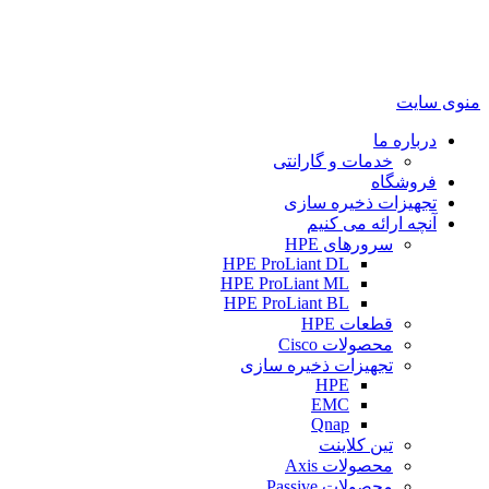
منوی سایت
درباره ما
خدمات و گارانتی
فروشگاه
تجهیزات ذخیره سازی
آنچه ارائه می کنیم
سرورهای HPE
HPE ProLiant DL
HPE ProLiant ML
HPE ProLiant BL
قطعات HPE
محصولات Cisco
تجهیزات ذخیره سازی
HPE
EMC
Qnap
تین کلاینت
محصولات Axis
محصولات Passive