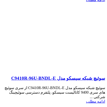
سوئیچ شبکه سیسکو مدل C9410R-96U-BNDL-E
سوئیچ شبکه سیسکو مدل C9410R-96U-BNDL-E از سری سوئیچ
های سری 9400 کاتالیست سیسکو، پلتفرم دسترسی سوئیچینگ
شرکتی ...
ادامه مطلب