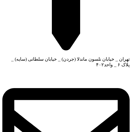
تهران _ خیابان نلسون ماندلا (جردن) _ خیابان سلطانی (سایه) _
پلاک ۶ _ واحد۴۰۲