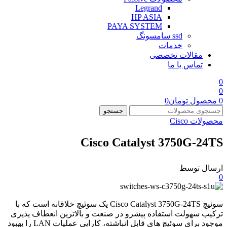
Legrand
HP ASIA
PAYA SYSTEM
ssd سامسونگ
خدمات
مقالات تخصصی
تماس با ما
0
0
0
محصول
تومان
0
جستجو
محصولات Cisco
Cisco Catalyst 3750G-24TS
ارسال توسط
0
سوئیچ Cisco Catalyst 3750G-24TS یک سوئیچ خلاقانه است که با
ترکیب سهولت استفاده پیشرو در صنعت و بالاترین انعطاف پذیری
موجود برای سوئیچ های قابل انباشته، کارایی عملیات LAN را بهبود