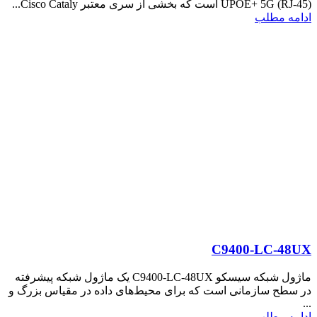
UPOE+ 5G (RJ-45) است که بخشی از سری معتبر Cisco Cataly...
ادامه مطلب
C9400-LC-48UX
ماژول شبکه سیسکو C9400-LC-48UX یک ماژول شبکه پیشرفته
در سطح سازمانی است که برای محیط‌های داده در مقیاس بزرگ و
...
ادامه مطلب