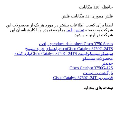
حافظه: 128 مگابایت
فلش مموری: 32 مگابایت فلش
لطفا برای کسب اطلاعات بیشتر در مورد هر یک از محصولات این
شرکت به صفحه
تماس با ما
مراجعه نموده و با کارشناسان این
شرکت در ارتباط باشید.
product_data_sheet Cisco 3750 Series
دریافت
Cisco Catalyst 3750G-24TS
cisco
راهنمای خرید سوییچ
سیسکو
سیسکو
قیمت Cisco Catalyst 3750G-24TS
وارد کننده
محصولات سیسکو
جدیدتر
Cisco Catalyst 3750G-12S
بازگشت به لیست
قدیمی تر
Cisco Catalyst 3750G-24T
نوشته های مشابه