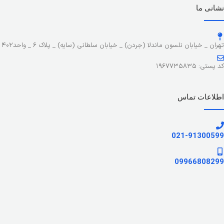
نشانی ما
تهران _ خیابان نلسون ماندلا (جردن) _ خیابان سلطانی (سایه) _ پلاک ۶ _ واحد۴۰۲
کد پستی: ۱۹۶۷۷۳۵۸۳۵
اطلاعات تماس
021-91300599
09966808299