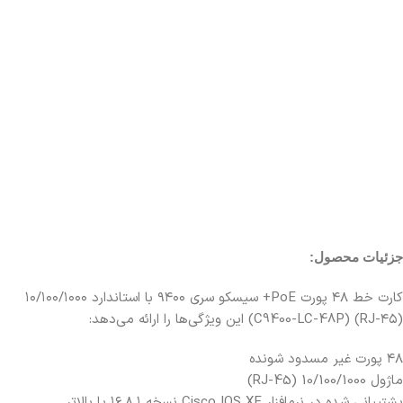
جزئیات محصول:
کارت خط ۴۸ پورت PoE+ سیسکو سری ۹۴۰۰ با استاندارد ۱۰/۱۰۰/۱۰۰۰
(RJ-۴۵) (C9400-LC-48P) این ویژگی‌ها را ارائه می‌دهد:
۴۸ پورت غیر مسدود شونده
ماژول 10/100/1000 (RJ-45)
پشتیبانی شده در نرم‌افزار Cisco IOS XE نسخه ۱۶.۸.۱ یا بالاتر