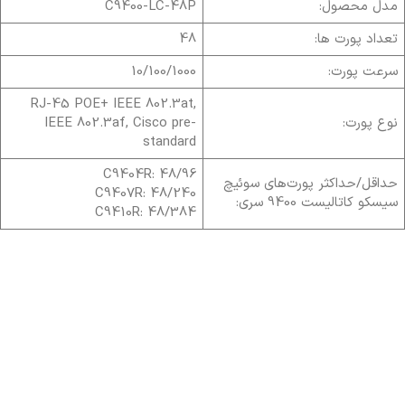
مدل محصول:
C9400-LC-48P
تعداد پورت ها:
48
سرعت پورت:
10/100/1000
RJ-45 POE+ IEEE 802.3at,
نوع پورت:
IEEE 802.3af, Cisco pre-
standard
C9404R: 48/96
حداقل/حداکثر پورت‌های سوئیچ
C9407R: 48/240
سیسکو کاتالیست 9400 سری:
C9410R: 48/384