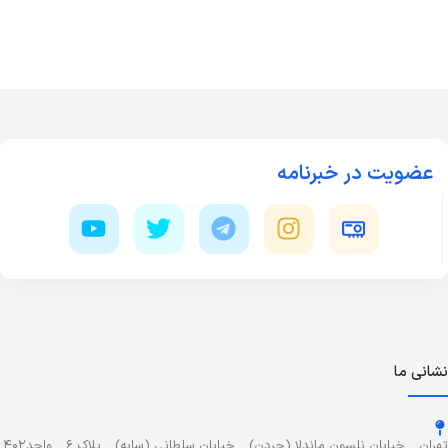
عضویت در خبرنامه
نشانی ما
تهران _ خیابان نلسون ماندلا (جردن) _ خیابان سلطانی (سایه) _ پلاک ۶ _ واحد۴۰۲