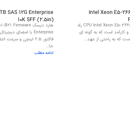
TB SAS 12G Enterprise
Intel Xeon E5-26
10K SFF (2.5in)
پردازنده CPU Intel Xeon E5-2660 V4 راه
هارد دیسک 1 Firmware
و کارآمد است که به گونه ای
Enterprise با امضای دیجیت
ت که به راحتی از عهد...
فاکتور 2.5 اینچی و سرعت ا
خا...
ادامه مطلب