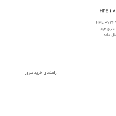
HPE 1.8
HPE 872481-B2
ال دارای فرم
نتقال داده
راهنمای خرید سرور