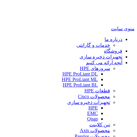
منوی سایت
درباره ما
خدمات و گارانتی
فروشگاه
تجهیزات ذخیره سازی
آنچه ارائه می کنیم
سرورهای HPE
HPE ProLiant DL
HPE ProLiant ML
HPE ProLiant BL
قطعات HPE
محصولات Cisco
تجهیزات ذخیره سازی
HPE
EMC
Qnap
تین کلاینت
محصولات Axis
محصولات Passive