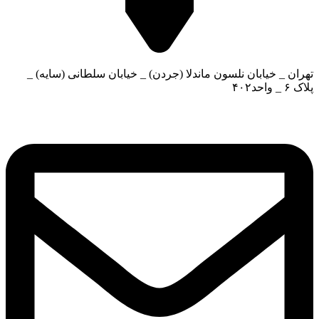
تهران _ خیابان نلسون ماندلا (جردن) _ خیابان سلطانی (سایه) _
پلاک ۶ _ واحد۴۰۲