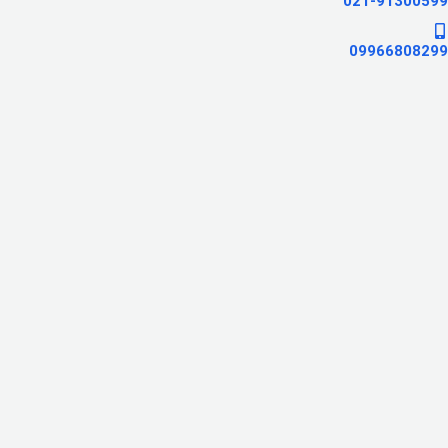
021-91300599
09966808299