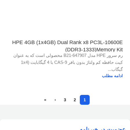
HPE 4GB (1x4GB) Dual Rank x8 PC3L-10600E
(DDR3-1333)Memory Kit
رم سرور HPE مدل 647907-B21 محصولی است که به عنوان
کیت حافظه کم ولتاژ بدون بافر CAS-9 با 4 گیگابایت (1x4
گیگاب...
ادامه مطلب
»
›
3
2
1
عضویت در خبرنامه