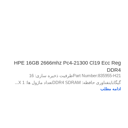
HPE 16GB 2666mhz Pc4-21300 Cl19 Ecc Reg
DDR4
Part Number:835955-H21ظرفیت ذخیره سازی: 16
گیگابایتفناوری حافظه: DDR4 SDRAMتعداد ماژول ها: 1 X...
ادامه مطلب