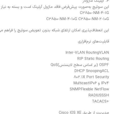
4. آپلینک ماژولار
این سوئیچ به‌صورت پیش‌فرض فاقد ماژول آپلینک است و بسته به نیاز م
C3850-NM-4-1G
C3850-NM-4-10G
C3850-NM-2-10G
این انعطاف‌پذیری امکان ارتقای شبکه بدون تعویض سوئیچ را فراهم می‌
قابلیت‌های نرم‌افزاری
Inter-VLAN Routing
VLAN
RIP
Static Routing
OSPF (بر اساس سطح لایسنس)
QoS
DHCP Snooping
ACL
802.1X
Port Security
IPv4 و IPv6
Multicast
SNMP
Flexible NetFlow
RADIUS
SSH
TACACS+
مدیریت از طریق Cisco IOS XE