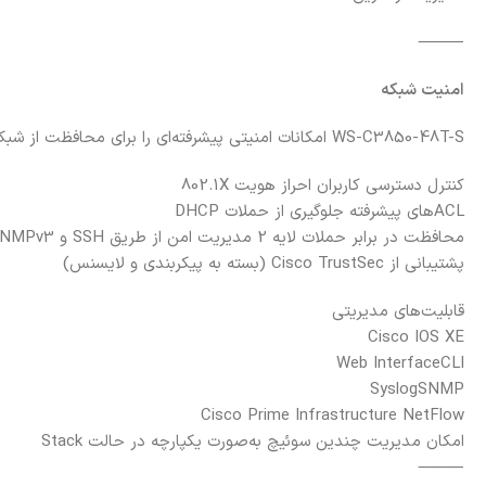
⸻
امنیت شبکه
WS-C3850-48T-S امکانات امنیتی پیشرفته‌ای را برای محافظت از شبکه فراهم می‌کند، از جمله:
کنترل دسترسی کاربران
احراز هویت 802.1X
ACLهای پیشرفته
جلوگیری از حملات DHCP
محافظت در برابر حملات لایه 2
مدیریت امن از طریق SSH و SNMPv3
پشتیبانی از Cisco TrustSec (بسته به پیکربندی و لایسنس)
قابلیت‌های مدیریتی
Cisco IOS XE
Web Interface
CLI
Syslog
SNMP
Cisco Prime Infrastructure
NetFlow
امکان مدیریت چندین سوئیچ به‌صورت یکپارچه در حالت Stack
⸻