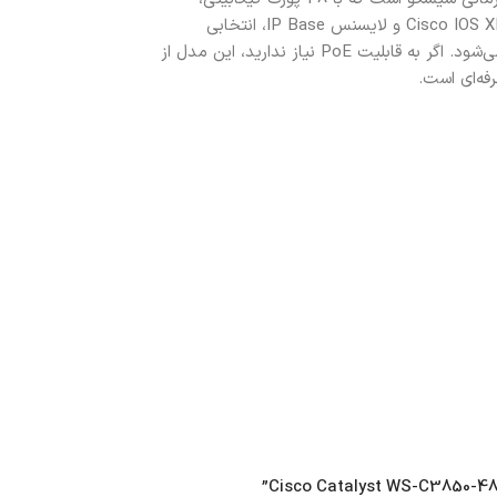
قابلیت StackWise-480، ظرفیت سوئیچینگ 176Gbps، سیستم‌عامل Cisco IOS XE و لایسنس IP Base، انتخابی
مناسب برای پیاده‌سازی شبکه‌های پایدار، امن و قابل توسعه محسوب می‌شود. اگر به قابلیت PoE نیاز ندارید، این مدل از
رفه‌ای است.