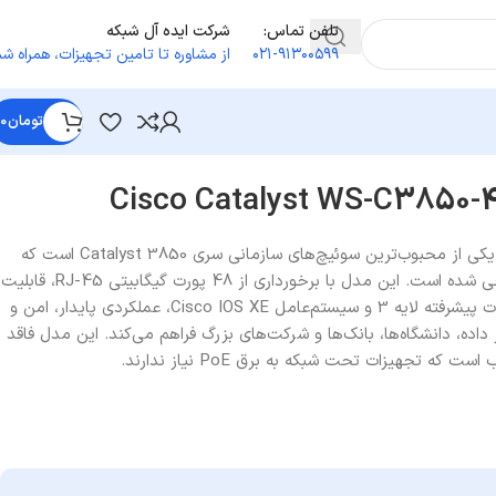
تلفن تماس:
شرکت ایده آل شبکه
۰۲۱-۹۱۳۰۰۵۹۹
از مشاوره تا تامین تجهیزات
،
همراه شم
تومان
0
سوئیچ Cisco WS-C3850-48T-S یکی از محبوب‌ترین سوئیچ‌های سازمانی سری Catalyst 3850 است که
برای شبکه‌های متوسط و بزرگ طراحی شده است. این مدل با برخورداری از 48 پورت گیگابیتی RJ-45، قابلیت
استکینگ (StackWise-480)، امکانات پیشرفته لایه 3 و سیستم‌عامل Cisco IOS XE، عملکردی پایدار، امن و
ز داده، دانشگاه‌ها، بانک‌ها و شرکت‌های بزرگ فراهم می‌کند. این مدل فاقد