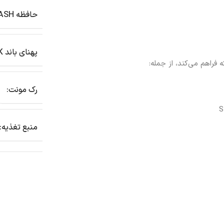
حافظه FLASH:
پهنای باند STACK:
رک مونت:
منبع تغذیه: