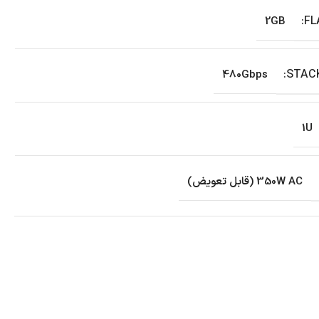
2GB
480Gbps
1U
350W AC (قابل تعویض)