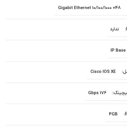
48× 10/100/1000 Gigabit Ethernet
ندارد
IP Base
ل:
Cisco IOS XE
یچینگ:
176 Gbps
4GB