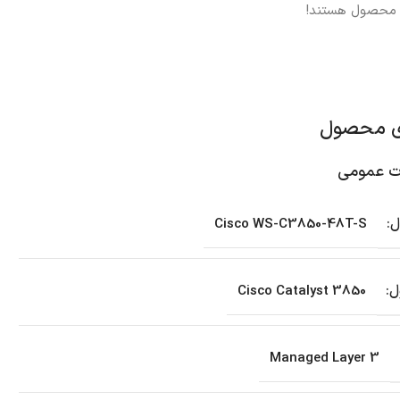
ن محصول هستند!
ی محصول
 عمومی
:
Cisco WS-C3850-48T-S
:
Cisco Catalyst 3850
Managed Layer 3