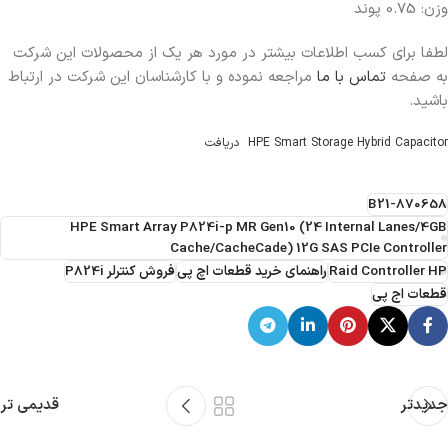
وزن: 0.75 پوند
لطفا برای کسب اطلاعات بیشتر در مورد هر یک از محصولات این شرکت
به صفحه
تماس با ما
مراجعه نموده و با کارشناسان این شرکت در ارتباط
باشید.
HPE Smart Storage Hybrid Capacitor
دریافت
870658-B21
HPE Smart Array P824i-p MR Gen10 (24 Internal Lanes/4GB
Cache/CacheCade) 12G SAS PCIe Controller
Raid Controller HP
راهنمای خرید قطعات اچ پی
فروش کنترلر P824i
قطعات اج پی
جدیدتر
قدیمی تر