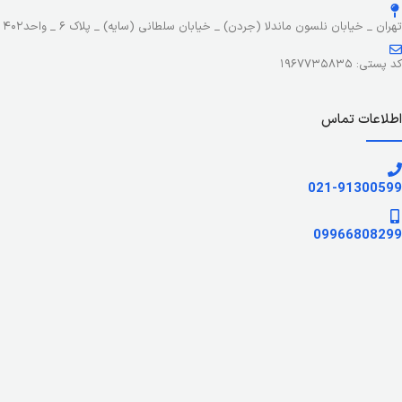
تهران _ خیابان نلسون ماندلا (جردن) _ خیابان سلطانی (سایه) _ پلاک ۶ _ واحد۴۰۲
کد پستی: ۱۹۶۷۷۳۵۸۳۵
اطلاعات تماس
021-91300599
09966808299