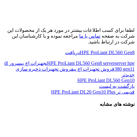
لطفا برای کسب اطلاعات بیشتر در مورد هر یک از محصولات این
شرکت به صفحه
تماس با ما
مراجعه نموده و با کارشناسان این
شرکت در ارتباط باشید.
HPE ProLiant DL560 Gen8
دریافت
server hpe
HPE ProLiant DL560 Gen8 server
تجهیزات اچ پی
سرور dl
380 gen11
فروش تجهیزات اچ پی
فروش تجهیزات ذخیره سازی
جدیدتر
HPE ProLiant DL560 Gen10
بازگشت به لیست
قدیمی تر
HPE ProLiant DL20 Gen10 Plus
نوشته های مشابه