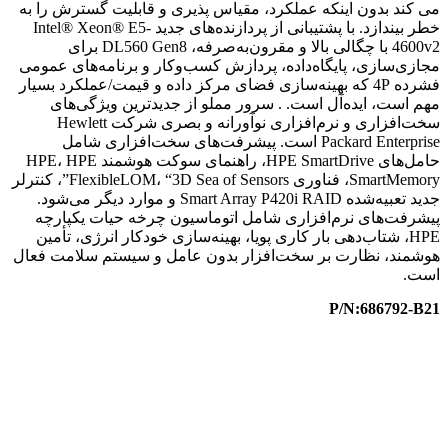
می کند بدون اینکه عملکرد، مقیاس پذیری و قابلیت گسترش را به
خطر بیندازد. با پشتیبانی از پردازنده‌های جدید Intel® Xeon® E5-
4600v2 با چگالی بالا و مقرون‌به‌صرفه، DL560 Gen8 برای
مجازی‌سازی، پایگاه‌داده، پردازش کسب‌وکار و برنامه‌های عمومی
فشرده 4P که بهینه‌سازی فضای مرکز داده و قیمت/عملکرد بسیار
مهم است، ایده‌آل است. . سرور مملو از جدیدترین ویژگی‌های
سخت‌افزاری و نرم‌افزاری نوآورانه و بصری شرکت Hewlett
Packard Enterprise است. پیشرفت‌های سخت‌افزاری شامل
حامل‌های HPE SmartDrive، راهنمای سوکت هوشمند HPE، HPE
SmartMemory، فناوری FlexibleLOM، “3D Sea of ​​Sensors”، کنترلر
جدید تعبیه‌شده Smart Array P420i RAID و موارد دیگر می‌شود.
پیشرفت‌های نرم‌افزاری شامل اتوماسیون چرخه حیات یکپارچه
HPE، شتاب‌دهی بار کاری پویا، بهینه‌سازی خودکار انرژی، تأمین
هوشمند، نظارت بر سخت‌افزار بدون عامل و سیستم سلامت فعال
است.
P/N:686792-B21