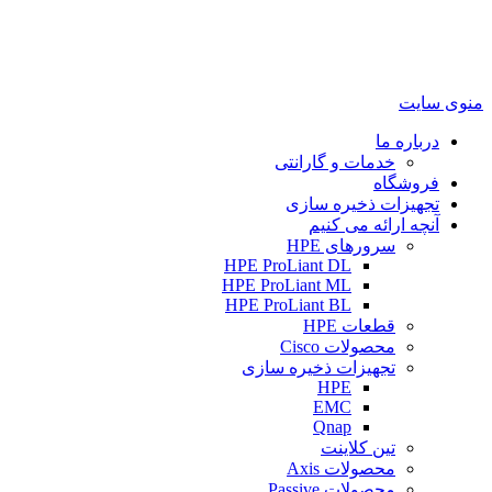
منوی سایت
درباره ما
خدمات و گارانتی
فروشگاه
تجهیزات ذخیره سازی
آنچه ارائه می کنیم
سرورهای HPE
HPE ProLiant DL
HPE ProLiant ML
HPE ProLiant BL
قطعات HPE
محصولات Cisco
تجهیزات ذخیره سازی
HPE
EMC
Qnap
تین کلاینت
محصولات Axis
محصولات Passive