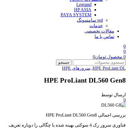
Legrand
HP ASIA
PAYA SYSTEM
ssd سامسونگ
خدمات
مقالات تخصصی
تماس با ما
0
0
0
محصول
تومان
0
جستجو
HPE ProLiant DL
,
سرورهای HPE
HPE ProLiant DL560 Gen8
ارسال توسط
0
بررسی اجمالی HPE ProLiant DL560 Gen8
فناوری سرور رک 4 سوکتی بهینه شده با چگالی را دوباره تعریف