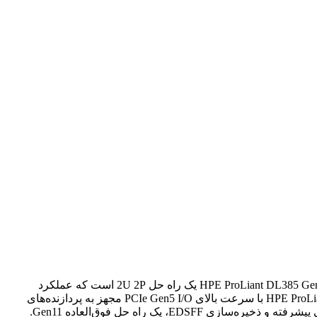
آیا به دنبال یک راه حل عملکرد بهینه شتاب دهنده برای اجرای بارهای کاری تجزیه و تحلیل هوش مصنوعی یا Big Data خود هستید؟ سرور HPE ProLiant DL385 Gen11 یک راه حل 2U 2P است که عملکرد
محاسباتی استثنایی، سرعت انتقال داده با سرعت بالا و عمق حافظه با قابلیت محاسبه 2P را ارائه می دهد. سرور HPE ProLiant DL385 Gen112P ac2P با سرعت بالای PCIe Gen5 I/O مجهز به پردازنده‌های
نسل چهارم و پنجم سری AMD EPYC 9004 و 9005 با حداکثر 160 هسته، افزایش پهنای باند و ظرفیت حافظه، پشتیبانی از پردازنده گرافیکی پیشرفته و ذخیره‌سازی EDSFF، یک راه حل فوق‌العاده Gen11.