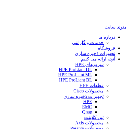
منوی سایت
درباره ما
خدمات و گارانتی
فروشگاه
تجهیزات ذخیره سازی
آنچه ارائه می کنیم
سرورهای HPE
HPE ProLiant DL
HPE ProLiant ML
HPE ProLiant BL
قطعات HPE
محصولات Cisco
تجهیزات ذخیره سازی
HPE
EMC
Qnap
تین کلاینت
محصولات Axis
محصولات Passive