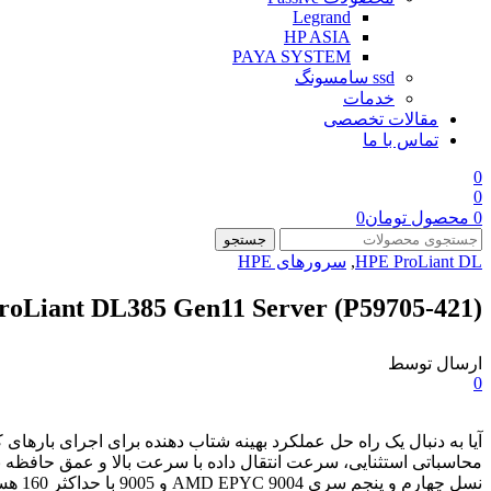
Legrand
HP ASIA
PAYA SYSTEM
ssd سامسونگ
خدمات
مقالات تخصصی
تماس با ما
0
0
0
محصول
تومان
0
جستجو
HPE ProLiant DL
,
سرورهای HPE
oLiant DL385 Gen11 Server (P59705-421)
ارسال توسط
0