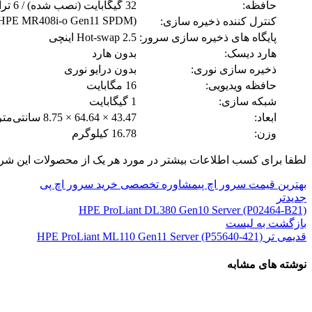
حافظه:
32 گیگابایت (نصب شده) / 6 ترابایت (حداکثر) – DDR5 SDRAM
HPE MR408i-o Gen11 SPDM)
کنترل کننده ذخیره سازی:
پایگاه های ذخیره سازی سرور:
Hot-swap 2.5 اینچی
هارد دیسک:
بدون هارد
ذخیره سازی نوری:
بدون درایو نوری
حافظه ویدیویی:
16 مگابایت
شبکه سازی:
1 گیگابایت
ابعاد:
43.47 × 64.64 × 8.75 سانتی‌متر
وزن:
16.78 کیلوگرم
لطفا برای کسب اطلاعات بیشتر در مورد هر یک از محصولات این ش
بهترین قیمت سرور اچ پی
مشاوره تخصصی خرید سرور اچ پی
جدیدتر
HPE ProLiant DL380 Gen10 Server (P02464-B21)
بازگشت به لیست
قدیمی تر
HPE ProLiant ML110 Gen11 Server (P55640-421)
نوشته های مشابه