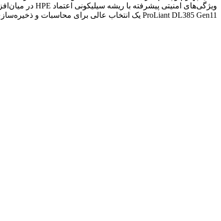
ProLiant DL385 Gen11 یک انتخاب عالی برای محاسبات و ذخیره‌سازی داده‌هایی است که به حجم کاری نیاز دارند و به افزایش تعداد هسته‌ها و مقیاس‌پذیری فضای ذخیره‌سازی و I/O نیاز دارند.