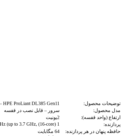
توضیحات محصول:
HPE ProLiant DL385 Gen11 – قابل نصب در رک EPYC 9124 3 گیگاهرتز – 32 گیگابایت – بدون هارد دیسک
مدل محصول:
سرور – قابل نصب در قفسه
ارتفاع (واحد قفسه):
2یونیت
1 x AMD EPYC 9124 / 3 GHz (up to 3.7 GHz, (16-core)
پردازنده:
حافظه پنهان در هر پردازنده:
64 مگابایت