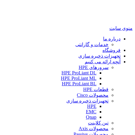
منوی سایت
درباره ما
خدمات و گارانتی
فروشگاه
تجهیزات ذخیره سازی
آنچه ارائه می کنیم
سرورهای HPE
HPE ProLiant DL
HPE ProLiant ML
HPE ProLiant BL
قطعات HPE
محصولات Cisco
تجهیزات ذخیره سازی
HPE
EMC
Qnap
تین کلاینت
محصولات Axis
محصولات Passive