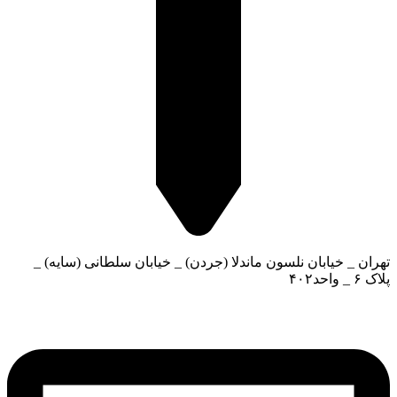
تهران _ خیابان نلسون ماندلا (جردن) _ خیابان سلطانی (سایه) _
پلاک ۶ _ واحد۴۰۲