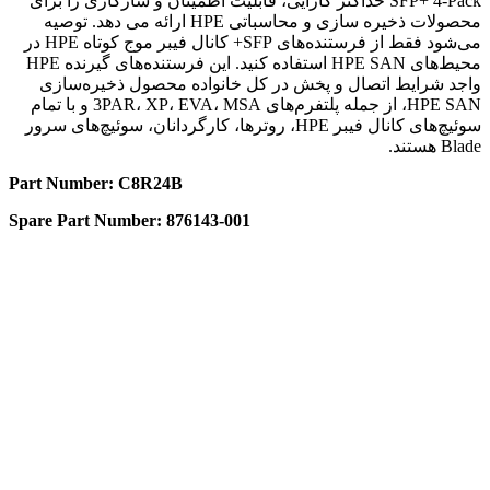
SFP+ 4-Pack حداکثر کارایی، قابلیت اطمینان و سازگاری را برای
محصولات ذخیره سازی و محاسباتی HPE ارائه می دهد. توصیه
می‌شود فقط از فرستنده‌های SFP+ کانال فیبر موج کوتاه HPE در
محیط‌های HPE SAN استفاده کنید. این فرستنده‌های گیرنده HPE
واجد شرایط اتصال و پخش در کل خانواده محصول ذخیره‌سازی
HPE SAN، از جمله پلتفرم‌های 3PAR، XP، EVA، MSA و با تمام
سوئیچ‌های کانال فیبر HPE، روترها، کارگردانان، سوئیچ‌های سرور
Blade هستند.
Part Number: C8R24B
Spare Part Number: 876143-001