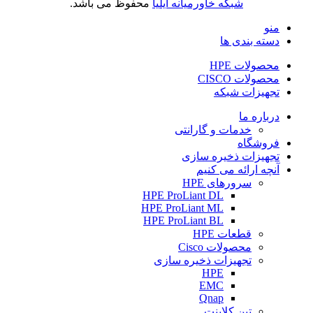
شبکه خاورمیانه ایلیا
محفوظ می باشد.
منو
دسته بندی ها
محصولات HPE
محصولات CISCO
تجهیزات شبکه
درباره ما
خدمات و گارانتی
فروشگاه
تجهیزات ذخیره سازی
آنچه ارائه می کنیم
سرورهای HPE
HPE ProLiant DL
HPE ProLiant ML
HPE ProLiant BL
قطعات HPE
محصولات Cisco
تجهیزات ذخیره سازی
HPE
EMC
Qnap
تین کلاینت