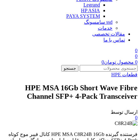
Legrand
HP ASIA
PAYA SYSTEM
ssd سامسونگ
خدمات
مقالات تخصصی
تماس با ما
0
0
0
محصول
تومان
0
جستجو
قطعات HPE
HPE MSA 16Gb Short Wave Fibre
Channel SFP+ 4-Pack Transceiver
ارسال توسط
0
فرستنده گیرنده HPE MSA C8R24B 16Gb کانال فیبر موج کوتاه