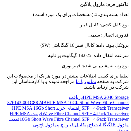
فاکتور فرم: ماژول پلاگین
تعداد بسته بندی: 4 (مشخصات برای یک مورد است)
نوع کابل کشی: کانال فیبر
فناوری اتصال: سیمی
پروتکل پیوند داده: کانال فیبر 16 گیگابایتی (SW)
سرعت انتقال داده: 14.025 گیگابیت بر ثانیه
نوع رسانه پشتیبانی شده: فیبر نوری
لطفا برای کسب اطلاعات بیشتر در مورد هر یک از محصولات این
شرکت به صفحه
تماس با ما
مراجعه نموده و با کارشناسان این
شرکت در ارتباط باشید.
HPE MSA 2040 Storage
دریافت
876143-001
C8R24B
HPE MSA 16Gb Short Wave Fibre Channel
SFP+ 4-Pack Transceiver
راهنمای خرید HPE MSA 16Gb Short
Wave Fibre Channel SFP+ 4-Pack Transceiver
قیمت HPE MSA
16Gb Short Wave Fibre Channel SFP+ 4-Pack Transceiver
قیمت
ماژول 16گیگابایت اچ پی
کانال فیبر اچ پی
ماژول اچ پی
جدیدتر