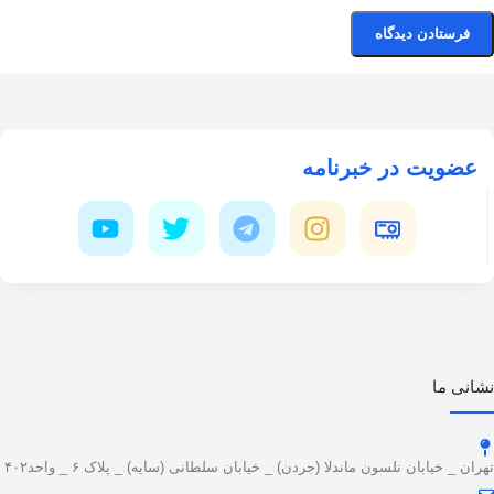
عضویت در خبرنامه
نشانی ما
تهران _ خیابان نلسون ماندلا (جردن) _ خیابان سلطانی (سایه) _ پلاک ۶ _ واحد۴۰۲