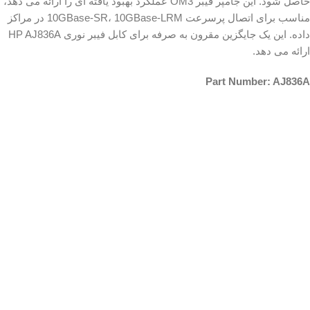
حاصل شود. این جامپر فیبر OM3 عملکرد بهبود یافته ای را ارائه می دهد،
مناسب برای اتصال پرسرعت 10GBase-SR، 10GBase-LRM در مراکز
داده. این یک جایگزین مقرون به صرفه برای کابل فیبر نوری HP AJ836A
ارائه می دهد.
Part Number: AJ836A