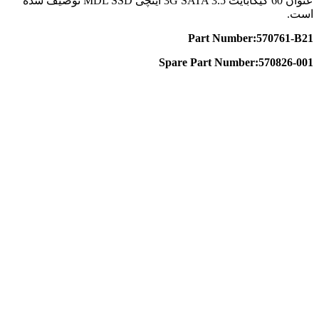
عنوان 60 گیگابایت 3G SATA 3.5 اینچی MDL SSD توصیف شده
است.
Part Number:570761-B21
Spare Part Number:570826-001