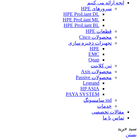
آنچه ارائه می کنیم
سرورهای HPE
HPE ProLiant DL
HPE ProLiant ML
HPE ProLiant BL
قطعات HPE
محصولات Cisco
تجهیزات ذخیره سازی
HPE
EMC
Qnap
تین کلاینت
محصولات Axis
محصولات Passive
Legrand
HP ASIA
PAYA SYSTEM
ssd سامسونگ
خدمات
مقالات تخصصی
تماس با ما
سبد خرید
بستن