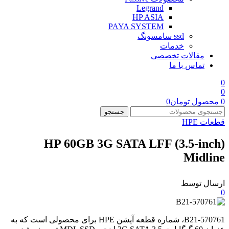
Legrand
HP ASIA
PAYA SYSTEM
ssd سامسونگ
خدمات
مقالات تخصصی
تماس با ما
0
0
0
محصول
تومان
0
جستجو
قطعات HPE
HP 60GB 3G SATA LFF (3.5-inch)
Midline
ارسال توسط
0
570761-B21، شماره قطعه آپشن HPE برای محصولی است که به