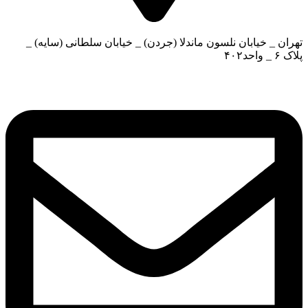
تهران _ خیابان نلسون ماندلا (جردن) _ خیابان سلطانی (سایه) _
پلاک ۶ _ واحد۴۰۲