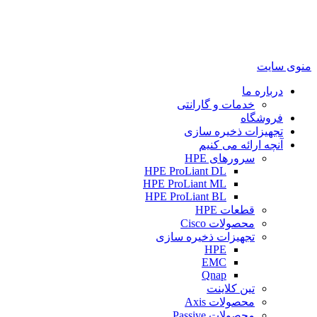
منوی سایت
درباره ما
خدمات و گارانتی
فروشگاه
تجهیزات ذخیره سازی
آنچه ارائه می کنیم
سرورهای HPE
HPE ProLiant DL
HPE ProLiant ML
HPE ProLiant BL
قطعات HPE
محصولات Cisco
تجهیزات ذخیره سازی
HPE
EMC
Qnap
تین کلاینت
محصولات Axis
محصولات Passive