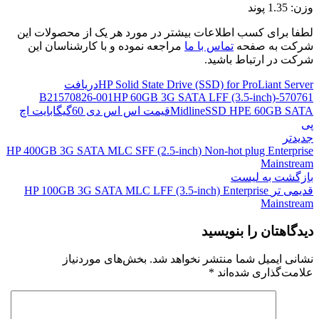
وزن: 1.35 پوند
لطفا برای کسب اطلاعات بیشتر در مورد هر یک از محصولات این
شرکت به صفحه
تماس با ما
مراجعه نموده و با کارشناسان این
شرکت در ارتباط باشید.
HP Solid State Drive (SSD) for ProLiant Server
دریافت
570826-001
HP 60GB 3G SATA LFF (3.5-inch)
570761-B21
SSD HPE 60GB SATA
Midline
قیمت اس اس دی 60گیگابایت اچ
پی
جدیدتر
HP 400GB 3G SATA MLC SFF (2.5-inch) Non-hot plug Enterprise
Mainstream
بازگشت به لیست
قدیمی تر
HP 100GB 3G SATA MLC LFF (3.5-inch) Enterprise
Mainstream
دیدگاهتان را بنویسید
نشانی ایمیل شما منتشر نخواهد شد.
بخش‌های موردنیاز
علامت‌گذاری شده‌اند
*