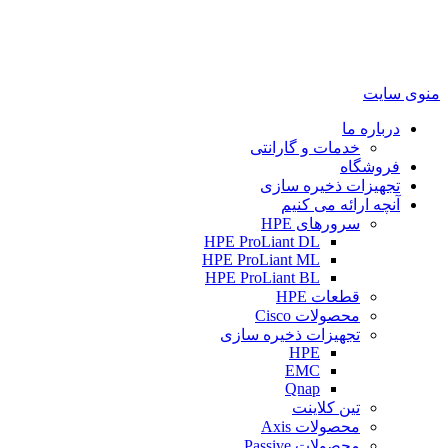
منوی سایت
درباره ما
خدمات و گارانتی
فروشگاه
تجهیزات ذخیره سازی
آنچه ارائه می کنیم
سرورهای HPE
HPE ProLiant DL
HPE ProLiant ML
HPE ProLiant BL
قطعات HPE
محصولات Cisco
تجهیزات ذخیره سازی
HPE
EMC
Qnap
تین کلاینت
محصولات Axis
محصولات Passive