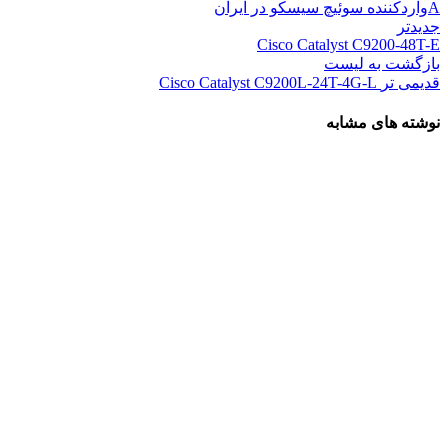
A
واردکننده سوئیچ سیسکو در ایران
جدیدتر
Cisco Catalyst C9200-48T-E
بازگشت به لیست
قدیمی تر
Cisco Catalyst C9200L-24T-4G-L
نوشته های مشابه