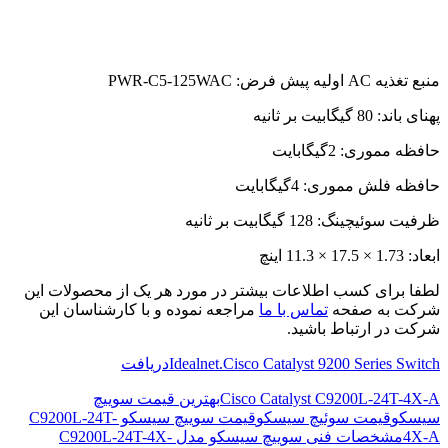
منبع تغذیه AC اولیه پیش فرض: PWR-C5-125WAC
پهنای باند: 80 گیگابیت بر ثانیه
حافظه مموری: 2گیگابایت
حافظه فلش مموری: 4گیگابایت
ظرفیت سوئیچینگ: 128 گیگابیت بر ثانیه
ابعاد: 1.73 × 17.5 × 11.3 اینچ
لطفا برای کسب اطلاعات بیشتر در مورد هر یک از محصولات این
شرکت به صفحه
تماس با ما
مراجعه نموده و با کارشناسان این
شرکت در ارتباط باشید.
Idealnet.Cisco Catalyst 9200 Series Switch
دریافت
Cisco Catalyst C9200L-24T-4X-A
بهترین قیمت سوییچ
سیسکو
قیمت سوئیچ سیسکو
قیمت سوییچ سیسکو C9200L-24T-
4X-A
مشخصات فنی سوییچ سیسکو مدل C9200L-24T-4X-