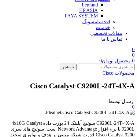
Legrand
HP ASIA
PAYA SYSTEM
ssd سامسونگ
خدمات
مقالات تخصصی
تماس با ما
0
0
0
محصول
تومان
0
جستجو
محصولات Cisco
Cisco Catalyst C9200L-24T-4X-A
ارسال توسط
0
C9200L-24T-4X-A سوئیچ آپلینک 24 پورت داده 4x10G Catalyst
9200L با نرم افزار Network Advantage است. سوئیچ های سری
Cisco Catalyst 9200 قدرت شبکه مبتنی بر هدف و نوآوری سخت