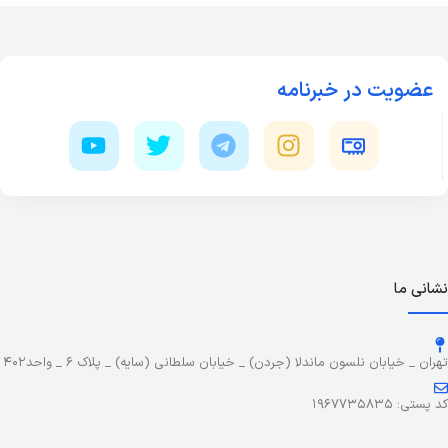
عضویت در خبرنامه
نشانی ما
تهران _ خیابان نلسون ماندلا (جردن) _ خیابان سلطانی (سایه) _ پلاک ۶ _ واحد۴۰۲
کد پستی: ۱۹۶۷۷۳۵۸۳۵