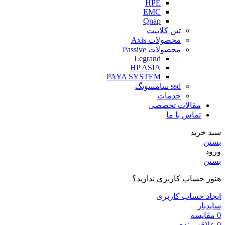
HPE
EMC
Qnap
تین کلاینت
محصولات Axis
محصولات Passive
Legrand
HP ASIA
PAYA SYSTEM
ssd سامسونگ
خدمات
مقالات تخصصی
تماس با ما
سبد خرید
بستن
ورود
بستن
هنوز حساب کاربری ندارید؟
ایجاد حساب کاربری
سایدبار
0
مقایسه
0
علاقه مندی