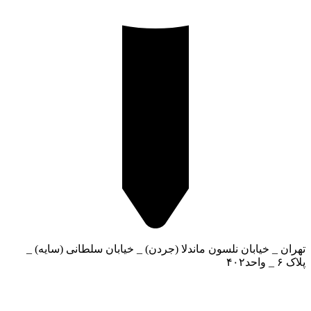
تهران _ خیابان نلسون ماندلا (جردن) _ خیابان سلطانی (سایه) _
پلاک ۶ _ واحد۴۰۲