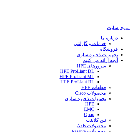
منوی سایت
درباره ما
خدمات و گارانتی
فروشگاه
تجهیزات ذخیره سازی
آنچه ارائه می کنیم
سرورهای HPE
HPE ProLiant DL
HPE ProLiant ML
HPE ProLiant BL
قطعات HPE
محصولات Cisco
تجهیزات ذخیره سازی
HPE
EMC
Qnap
تین کلاینت
محصولات Axis
محصولات Passive