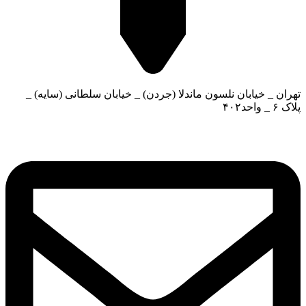
تهران _ خیابان نلسون ماندلا (جردن) _ خیابان سلطانی (سایه) _
پلاک ۶ _ واحد۴۰۲