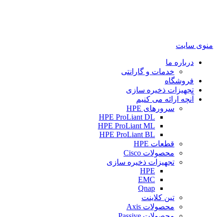
منوی سایت
درباره ما
خدمات و گارانتی
فروشگاه
تجهیزات ذخیره سازی
آنچه ارائه می کنیم
سرورهای HPE
HPE ProLiant DL
HPE ProLiant ML
HPE ProLiant BL
قطعات HPE
محصولات Cisco
تجهیزات ذخیره سازی
HPE
EMC
Qnap
تین کلاینت
محصولات Axis
محصولات Passive