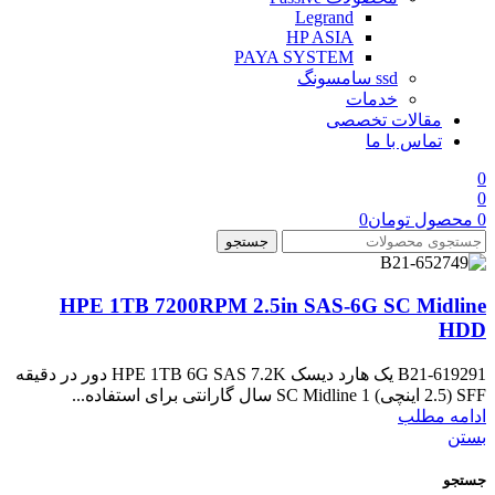
Legrand
HP ASIA
PAYA SYSTEM
ssd سامسونگ
خدمات
مقالات تخصصی
تماس با ما
0
0
0
محصول
تومان
0
جستجو
HPE 1TB 7200RPM 2.5in SAS-6G SC Midline
HDD
619291-B21 یک هارد دیسک HPE 1TB 6G SAS 7.2K دور در دقیقه
SFF (2.5 اینچی) SC Midline 1 سال گارانتی برای استفاده...
ادامه مطلب
بستن
جستجو