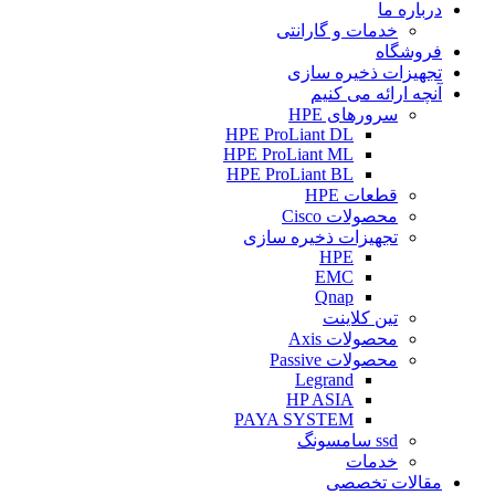
درباره ما
خدمات و گارانتی
فروشگاه
تجهیزات ذخیره سازی
آنچه ارائه می کنیم
سرورهای HPE
HPE ProLiant DL
HPE ProLiant ML
HPE ProLiant BL
قطعات HPE
محصولات Cisco
تجهیزات ذخیره سازی
HPE
EMC
Qnap
تین کلاینت
محصولات Axis
محصولات Passive
Legrand
HP ASIA
PAYA SYSTEM
ssd سامسونگ
خدمات
مقالات تخصصی