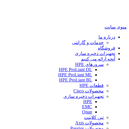
منوی سایت
درباره ما
خدمات و گارانتی
فروشگاه
تجهیزات ذخیره سازی
آنچه ارائه می کنیم
سرورهای HPE
HPE ProLiant DL
HPE ProLiant ML
HPE ProLiant BL
قطعات HPE
محصولات Cisco
تجهیزات ذخیره سازی
HPE
EMC
Qnap
تین کلاینت
محصولات Axis
محصولات Passive