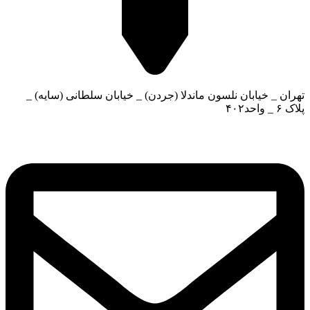
تهران _ خیابان نلسون ماندلا (جردن) _ خیابان سلطانی (سایه) _
پلاک ۶ _ واحد۴۰۲