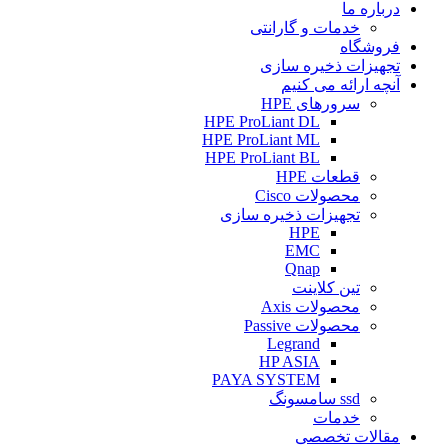
درباره ما
خدمات و گارانتی
فروشگاه
تجهیزات ذخیره سازی
آنچه ارائه می کنیم
سرورهای HPE
HPE ProLiant DL
HPE ProLiant ML
HPE ProLiant BL
قطعات HPE
محصولات Cisco
تجهیزات ذخیره سازی
HPE
EMC
Qnap
تین کلاینت
محصولات Axis
محصولات Passive
Legrand
HP ASIA
PAYA SYSTEM
ssd سامسونگ
خدمات
مقالات تخصصی