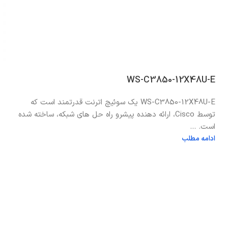
WS-C3850-12X48U-E
WS-C3850-12X48U-E یک سوئیچ اترنت قدرتمند است که
توسط Cisco، ارائه دهنده پیشرو راه حل های شبکه، ساخته شده
است. ...
ادامه مطلب