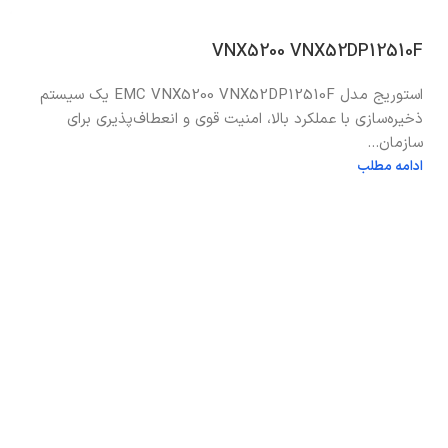
VNX5200 VNX52DP12510F
استوریج مدل EMC VNX5200 VNX52DP12510F یک سیستم
ذخیره‌سازی با عملکرد بالا، امنیت قوی و انعطاف‌پذیری برای
سازمان...
ادامه مطلب