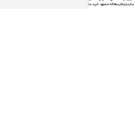
سایدبار
مقایسه
علاقه مندی
سبد خرید
منو
شرکت ایده‌آل شبکه خاورمیانه ایلیا
تمامی حقوق مادی و معنوی این وب سایت برای
محفوظ می باشد.