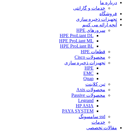
درباره ما
خدمات و گارانتی
فروشگاه
تجهیزات ذخیره سازی
آنچه ارائه می کنیم
سرورهای HPE
HPE ProLiant DL
HPE ProLiant ML
HPE ProLiant BL
قطعات HPE
محصولات Cisco
تجهیزات ذخیره سازی
HPE
EMC
Qnap
تین کلاینت
محصولات Axis
محصولات Passive
Legrand
HP ASIA
PAYA SYSTEM
ssd سامسونگ
خدمات
مقالات تخصصی