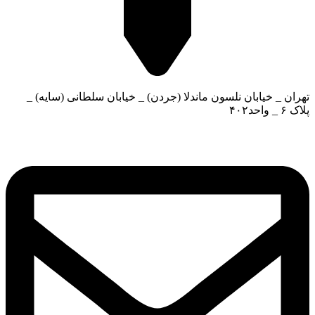
تهران _ خیابان نلسون ماندلا (جردن) _ خیابان سلطانی (سایه) _
پلاک ۶ _ واحد۴۰۲