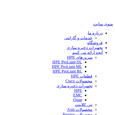
منوی سایت
درباره ما
خدمات و گارانتی
فروشگاه
تجهیزات ذخیره سازی
آنچه ارائه می کنیم
سرورهای HPE
HPE ProLiant DL
HPE ProLiant ML
HPE ProLiant BL
قطعات HPE
محصولات Cisco
تجهیزات ذخیره سازی
HPE
EMC
Qnap
تین کلاینت
محصولات Axis
محصولات Passive