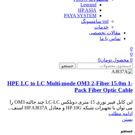
Legrand
HP ASIA
PAYA SYSTEM
ssd سامسونگ
خدمات
مقالات تخصصی
تماس با ما
0
0
0
محصول
تومان
0
جستجو
HPE LC to LC Multi-mode OM3 2-Fiber 15.0m 1-
Pack Fiber Optic Cable
این کابل فیبر نوری 15 متری دوبلکس LC-LC چند حالته OM3 را
می توان با تجهیزات شبکه HP 10G و معادل HP AJ837A استف...
ادامه مطلب
بستن
جستجو