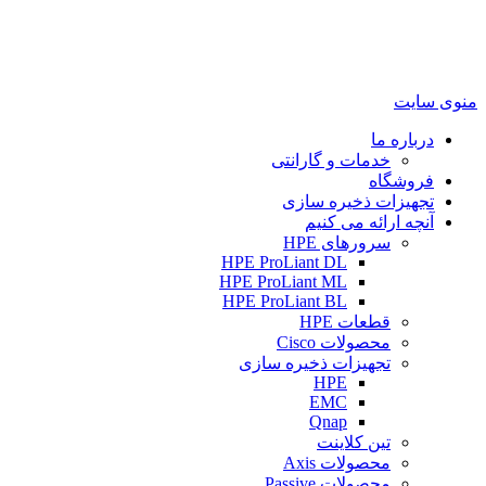
منوی سایت
درباره ما
خدمات و گارانتی
فروشگاه
تجهیزات ذخیره سازی
آنچه ارائه می کنیم
سرورهای HPE
HPE ProLiant DL
HPE ProLiant ML
HPE ProLiant BL
قطعات HPE
محصولات Cisco
تجهیزات ذخیره سازی
HPE
EMC
Qnap
تین کلاینت
محصولات Axis
محصولات Passive