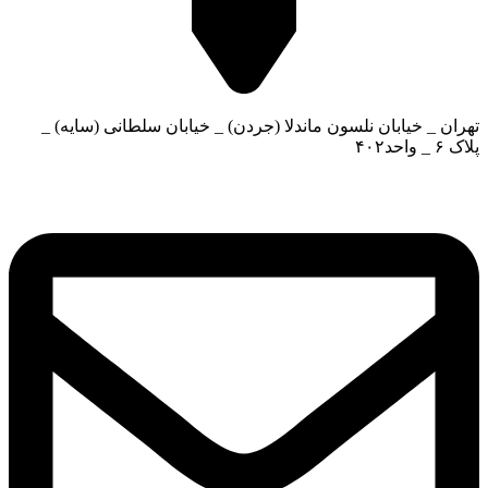
تهران _ خیابان نلسون ماندلا (جردن) _ خیابان سلطانی (سایه) _
پلاک ۶ _ واحد۴۰۲