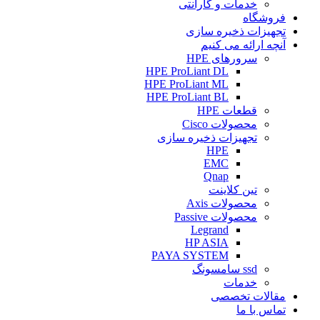
خدمات و گارانتی
فروشگاه
تجهیزات ذخیره سازی
آنچه ارائه می کنیم
سرورهای HPE
HPE ProLiant DL
HPE ProLiant ML
HPE ProLiant BL
قطعات HPE
محصولات Cisco
تجهیزات ذخیره سازی
HPE
EMC
Qnap
تین کلاینت
محصولات Axis
محصولات Passive
Legrand
HP ASIA
PAYA SYSTEM
ssd سامسونگ
خدمات
مقالات تخصصی
تماس با ما