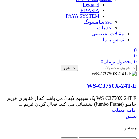
Legrand
HP ASIA
PAYA SYSTEM
ssd سامسونگ
خدمات
مقالات تخصصی
تماس با ما
0
0
0
محصول
تومان
0
جستجو
WS-C3750X-24T-E
WS-C3750X-24T-E یک سوییچ لایه 3 می باشد که از فناوری فریم
جامبو (Jumbo Frame) پشتیبانی می کند. فعال کردن فریم ...
ادامه مطلب
بستن
جستجو