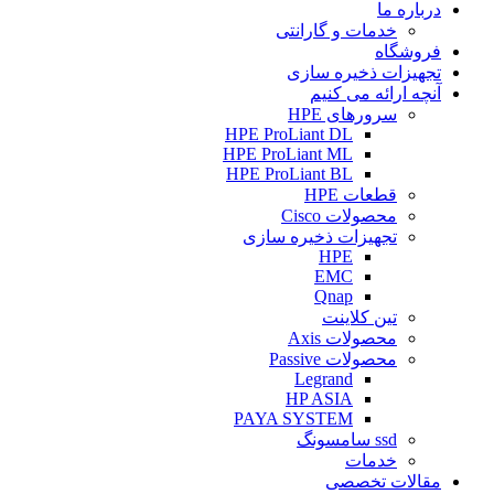
درباره ما
خدمات و گارانتی
فروشگاه
تجهیزات ذخیره سازی
آنچه ارائه می کنیم
سرورهای HPE
HPE ProLiant DL
HPE ProLiant ML
HPE ProLiant BL
قطعات HPE
محصولات Cisco
تجهیزات ذخیره سازی
HPE
EMC
Qnap
تین کلاینت
محصولات Axis
محصولات Passive
Legrand
HP ASIA
PAYA SYSTEM
ssd سامسونگ
خدمات
مقالات تخصصی