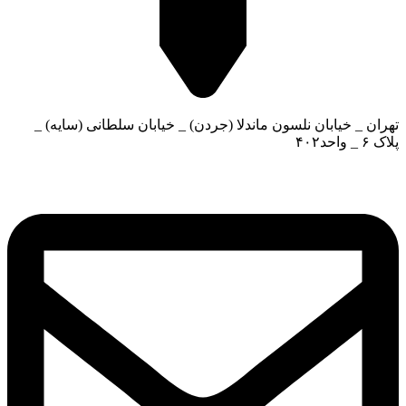
تهران _ خیابان نلسون ماندلا (جردن) _ خیابان سلطانی (سایه) _
پلاک ۶ _ واحد۴۰۲