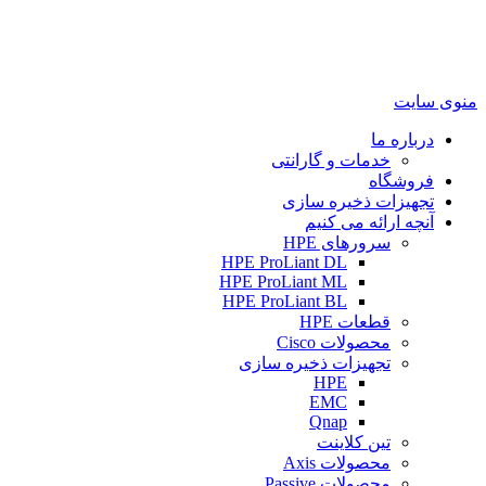
منوی سایت
درباره ما
خدمات و گارانتی
فروشگاه
تجهیزات ذخیره سازی
آنچه ارائه می کنیم
سرورهای HPE
HPE ProLiant DL
HPE ProLiant ML
HPE ProLiant BL
قطعات HPE
محصولات Cisco
تجهیزات ذخیره سازی
HPE
EMC
Qnap
تین کلاینت
محصولات Axis
محصولات Passive