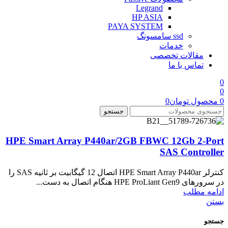
Legrand
HP ASIA
PAYA SYSTEM
ssd سامسونگ
خدمات
مقالات تخصصی
تماس با ما
0
0
0
محصول
تومان
0
جستجو
HPE Smart Array P440ar/2GB FBWC 12Gb 2-Port
SAS Controller
کنترلر HPE Smart Array P440ar اتصال 12 گیگابیت بر ثانیه SAS را
در سرورهای HPE ProLiant Gen9 هنگام اتصال به دست...
ادامه مطلب
بستن
جستجو