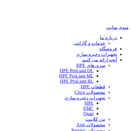
منوی سایت
درباره ما
خدمات و گارانتی
فروشگاه
تجهیزات ذخیره سازی
آنچه ارائه می کنیم
سرورهای HPE
HPE ProLiant DL
HPE ProLiant ML
HPE ProLiant BL
قطعات HPE
محصولات Cisco
تجهیزات ذخیره سازی
HPE
EMC
Qnap
تین کلاینت
محصولات Axis
محصولات Passive