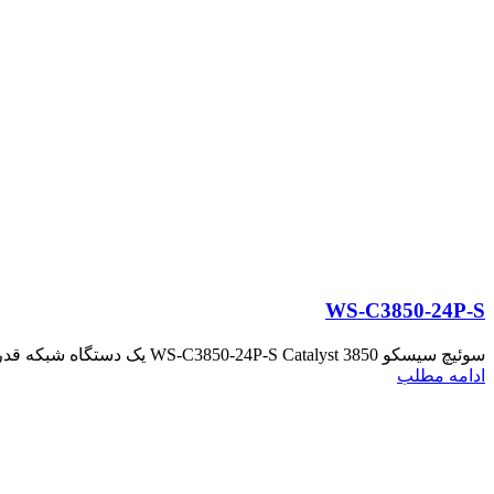
WS-C3850-24P-S
سوئیچ سیسکو WS-C3850-24P-S Catalyst 3850 یک دستگاه شبکه قدرتمند و قابل مدیریت است که برای پاسخگویی به نیازهای ...
ادامه مطلب