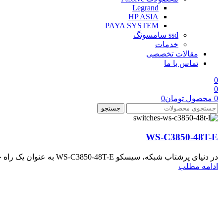
Legrand
HP ASIA
PAYA SYSTEM
ssd سامسونگ
خدمات
مقالات تخصصی
تماس با ما
0
0
0
محصول
تومان
0
جستجو
WS-C3850-48T-E
در دنیای پرشتاب شبکه، سیسکو WS-C3850-48T-E به عنوان یک راه حل نیرومند ظاهر می شود و دارای 48 پورت، قابلیت های ...
ادامه مطلب