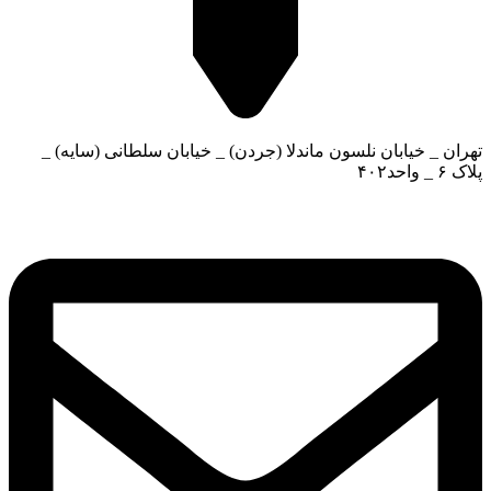
تهران _ خیابان نلسون ماندلا (جردن) _ خیابان سلطانی (سایه) _
پلاک ۶ _ واحد۴۰۲