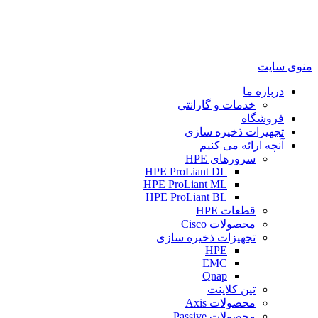
منوی سایت
درباره ما
خدمات و گارانتی
فروشگاه
تجهیزات ذخیره سازی
آنچه ارائه می کنیم
سرورهای HPE
HPE ProLiant DL
HPE ProLiant ML
HPE ProLiant BL
قطعات HPE
محصولات Cisco
تجهیزات ذخیره سازی
HPE
EMC
Qnap
تین کلاینت
محصولات Axis
محصولات Passive