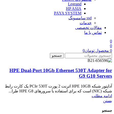
Legrand
HP ASIA
PAYA SYSTEM
ssd سامسونگ
خدمات
مقالات تخصصی
تماس با ما
0
0
0
محصول
تومان
0
جستجو
HPE Dual-Port 10Gb Ethernet 530T Adapter for
G9 G10 Servers
آداپتور شبکه HPE 10GB اترنت 2 پورت PCIe 530T یک کارت رابط
شبکه (NIC) است که برای استفاده با سرورهای HPE G8 طرا...
ادامه مطلب
بستن
جستجو