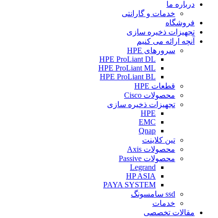
درباره ما
خدمات و گارانتی
فروشگاه
تجهیزات ذخیره سازی
آنچه ارائه می کنیم
سرورهای HPE
HPE ProLiant DL
HPE ProLiant ML
HPE ProLiant BL
قطعات HPE
محصولات Cisco
تجهیزات ذخیره سازی
HPE
EMC
Qnap
تین کلاینت
محصولات Axis
محصولات Passive
Legrand
HP ASIA
PAYA SYSTEM
ssd سامسونگ
خدمات
مقالات تخصصی