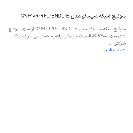
سوئیچ شبکه سیسکو مدل C9410R-96U-BNDL-E
سوئیچ شبکه سیسکو مدل C9410R-96U-BNDL-E از سری سوئیچ
های سری 9400 کاتالیست سیسکو، پلتفرم دسترسی سوئیچینگ
شرکتی ...
ادامه مطلب