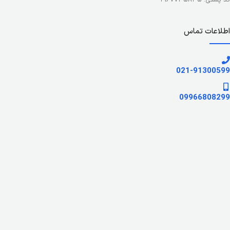
کد پستی: ۱۹۶۷۷۳۵۸۳۵
اطلاعات تماس
021-91300599
09966808299