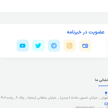
عضویت در خبرنامه
نشانی ما
تهران _ خیابان نلسون ماندلا (جردن) _ خیابان سلطانی (سایه) _ پلاک ۶ _ واحد۴۰۲