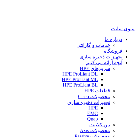
منوی سایت
درباره ما
خدمات و گارانتی
فروشگاه
تجهیزات ذخیره سازی
آنچه ارائه می کنیم
سرورهای HPE
HPE ProLiant DL
HPE ProLiant ML
HPE ProLiant BL
قطعات HPE
محصولات Cisco
تجهیزات ذخیره سازی
HPE
EMC
Qnap
تین کلاینت
محصولات Axis
محصولات Passive