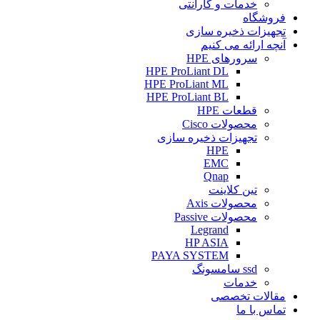
خدمات و گارانتی
فروشگاه
تجهیزات ذخیره سازی
آنچه ارائه می کنیم
سرورهای HPE
HPE ProLiant DL
HPE ProLiant ML
HPE ProLiant BL
قطعات HPE
محصولات Cisco
تجهیزات ذخیره سازی
HPE
EMC
Qnap
تین کلاینت
محصولات Axis
محصولات Passive
Legrand
HP ASIA
PAYA SYSTEM
ssd سامسونگ
خدمات
مقالات تخصصی
تماس با ما