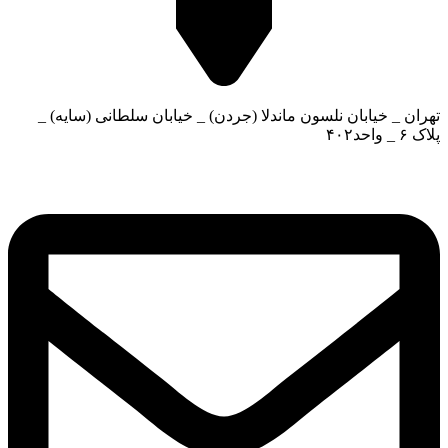
تهران _ خیابان نلسون ماندلا (جردن) _ خیابان سلطانی (سایه) _
پلاک ۶ _ واحد۴۰۲