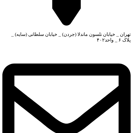
تهران _ خیابان نلسون ماندلا (جردن) _ خیابان سلطانی (سایه) _
پلاک ۶ _ واحد۴۰۲