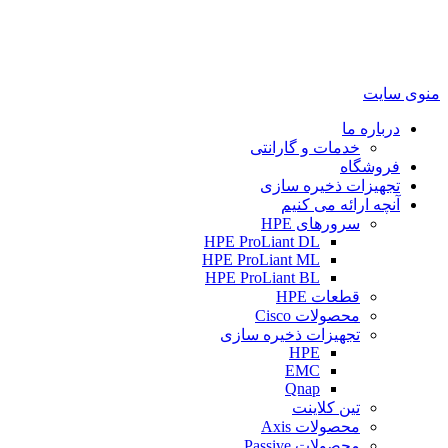
منوی سایت
درباره ما
خدمات و گارانتی
فروشگاه
تجهیزات ذخیره سازی
آنچه ارائه می کنیم
سرورهای HPE
HPE ProLiant DL
HPE ProLiant ML
HPE ProLiant BL
قطعات HPE
محصولات Cisco
تجهیزات ذخیره سازی
HPE
EMC
Qnap
تین کلاینت
محصولات Axis
محصولات Passive