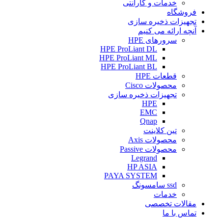
خدمات و گارانتی
فروشگاه
تجهیزات ذخیره سازی
آنچه ارائه می کنیم
سرورهای HPE
HPE ProLiant DL
HPE ProLiant ML
HPE ProLiant BL
قطعات HPE
محصولات Cisco
تجهیزات ذخیره سازی
HPE
EMC
Qnap
تین کلاینت
محصولات Axis
محصولات Passive
Legrand
HP ASIA
PAYA SYSTEM
ssd سامسونگ
خدمات
مقالات تخصصی
تماس با ما