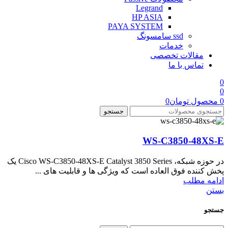
Legrand
HP ASIA
PAYA SYSTEM
ssd سامسونگ
خدمات
مقالات تخصصی
تماس با ما
0
0
0
محصول
تومان
0
جستجو
WS-C3850-48XS-E
در حوزه شبکه، Cisco WS-C3850-48XS-E Catalyst 3850 Series یک
پخش کننده فوق العاده است که ویژگی ها و قابلیت های ...
ادامه مطلب
بستن
جستجو