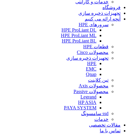
خدمات و گارانتی
فروشگاه
تجهیزات ذخیره سازی
آنچه ارائه می کنیم
سرورهای HPE
HPE ProLiant DL
HPE ProLiant ML
HPE ProLiant BL
قطعات HPE
محصولات Cisco
تجهیزات ذخیره سازی
HPE
EMC
Qnap
تین کلاینت
محصولات Axis
محصولات Passive
Legrand
HP ASIA
PAYA SYSTEM
ssd سامسونگ
خدمات
مقالات تخصصی
تماس با ما