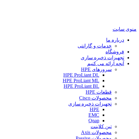
منوی سایت
درباره ما
خدمات و گارانتی
فروشگاه
تجهیزات ذخیره سازی
آنچه ارائه می کنیم
سرورهای HPE
HPE ProLiant DL
HPE ProLiant ML
HPE ProLiant BL
قطعات HPE
محصولات Cisco
تجهیزات ذخیره سازی
HPE
EMC
Qnap
تین کلاینت
محصولات Axis
محصولات Passive