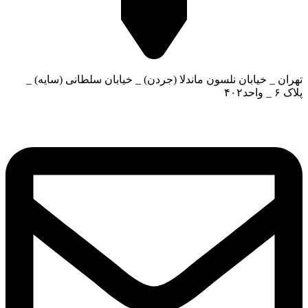
تهران _ خیابان نلسون ماندلا (جردن) _ خیابان سلطانی (سایه) _
پلاک ۶ _ واحد۴۰۲