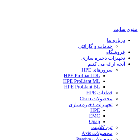
منوی سایت
درباره ما
خدمات و گارانتی
فروشگاه
تجهیزات ذخیره سازی
آنچه ارائه می کنیم
سرورهای HPE
HPE ProLiant DL
HPE ProLiant ML
HPE ProLiant BL
قطعات HPE
محصولات Cisco
تجهیزات ذخیره سازی
HPE
EMC
Qnap
تین کلاینت
محصولات Axis
محصولات Passive