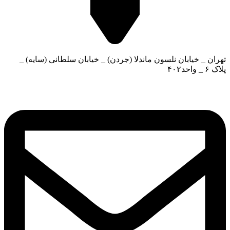
تهران _ خیابان نلسون ماندلا (جردن) _ خیابان سلطانی (سایه) _
پلاک ۶ _ واحد۴۰۲