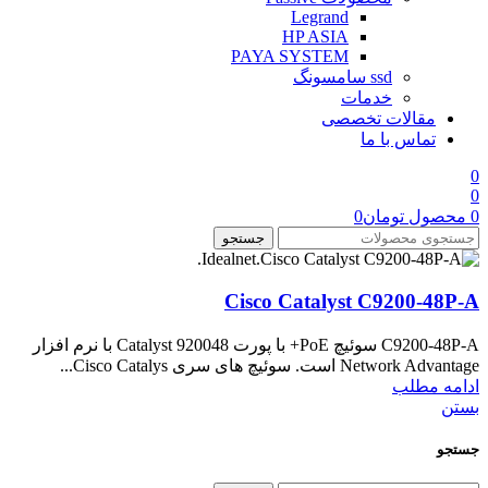
Legrand
HP ASIA
PAYA SYSTEM
ssd سامسونگ
خدمات
مقالات تخصصی
تماس با ما
0
0
0
محصول
تومان
0
جستجو
Cisco Catalyst C9200-48P-A
C9200-48P-A سوئیچ PoE+ با پورت Catalyst 920048 با نرم افزار
Network Advantage است. سوئیچ های سری Cisco Catalys...
ادامه مطلب
بستن
جستجو