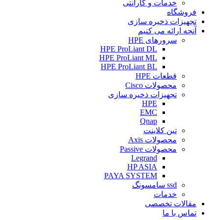
خدمات و گارانتی
فروشگاه
تجهیزات ذخیره سازی
آنچه ارائه می کنیم
سرورهای HPE
HPE ProLiant DL
HPE ProLiant ML
HPE ProLiant BL
قطعات HPE
محصولات Cisco
تجهیزات ذخیره سازی
HPE
EMC
Qnap
تین کلاینت
محصولات Axis
محصولات Passive
Legrand
HP ASIA
PAYA SYSTEM
ssd سامسونگ
خدمات
مقالات تخصصی
تماس با ما