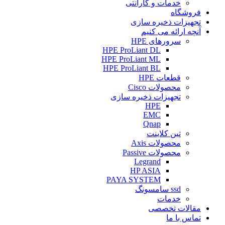
خدمات و گارانتی
فروشگاه
تجهیزات ذخیره سازی
آنچه ارائه می کنیم
سرورهای HPE
HPE ProLiant DL
HPE ProLiant ML
HPE ProLiant BL
قطعات HPE
محصولات Cisco
تجهیزات ذخیره سازی
HPE
EMC
Qnap
تین کلاینت
محصولات Axis
محصولات Passive
Legrand
HP ASIA
PAYA SYSTEM
ssd سامسونگ
خدمات
مقالات تخصصی
تماس با ما