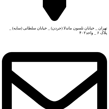
تهران _ خیابان نلسون ماندلا (جردن) _ خیابان سلطانی (سایه) _
پلاک ۶ _ واحد۴۰۲