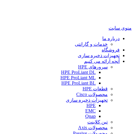
منوی سایت
درباره ما
خدمات و گارانتی
فروشگاه
تجهیزات ذخیره سازی
آنچه ارائه می کنیم
سرورهای HPE
HPE ProLiant DL
HPE ProLiant ML
HPE ProLiant BL
قطعات HPE
محصولات Cisco
تجهیزات ذخیره سازی
HPE
EMC
Qnap
تین کلاینت
محصولات Axis
محصولات Passive