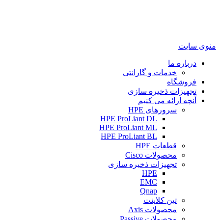
منوی سایت
درباره ما
خدمات و گارانتی
فروشگاه
تجهیزات ذخیره سازی
آنچه ارائه می کنیم
سرورهای HPE
HPE ProLiant DL
HPE ProLiant ML
HPE ProLiant BL
قطعات HPE
محصولات Cisco
تجهیزات ذخیره سازی
HPE
EMC
Qnap
تین کلاینت
محصولات Axis
محصولات Passive