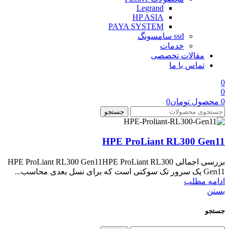
Legrand
HP ASIA
PAYA SYSTEM
ssd سامسونگ
خدمات
مقالات تخصصی
تماس با ما
0
0
0
محصول
تومان
0
جستجو
HPE ProLiant RL300 Gen11
بررسی اجمالی HPE ProLiant RL300 Gen11HPE ProLiant RL300
Gen11 یک سرور تک سوکتی است که برای نسل بعدی محاسب...
ادامه مطلب
بستن
جستجو