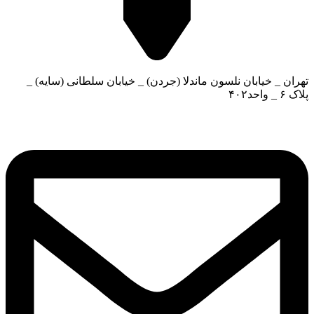
تهران _ خیابان نلسون ماندلا (جردن) _ خیابان سلطانی (سایه) _
پلاک ۶ _ واحد۴۰۲