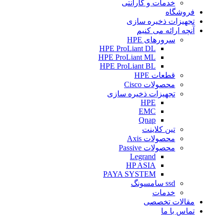
خدمات و گارانتی
فروشگاه
تجهیزات ذخیره سازی
آنچه ارائه می کنیم
سرورهای HPE
HPE ProLiant DL
HPE ProLiant ML
HPE ProLiant BL
قطعات HPE
محصولات Cisco
تجهیزات ذخیره سازی
HPE
EMC
Qnap
تین کلاینت
محصولات Axis
محصولات Passive
Legrand
HP ASIA
PAYA SYSTEM
ssd سامسونگ
خدمات
مقالات تخصصی
تماس با ما