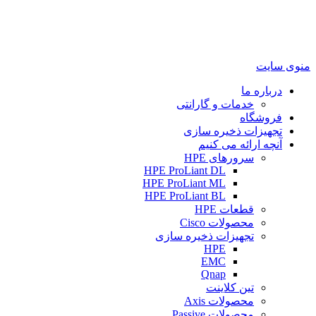
منوی سایت
درباره ما
خدمات و گارانتی
فروشگاه
تجهیزات ذخیره سازی
آنچه ارائه می کنیم
سرورهای HPE
HPE ProLiant DL
HPE ProLiant ML
HPE ProLiant BL
قطعات HPE
محصولات Cisco
تجهیزات ذخیره سازی
HPE
EMC
Qnap
تین کلاینت
محصولات Axis
محصولات Passive