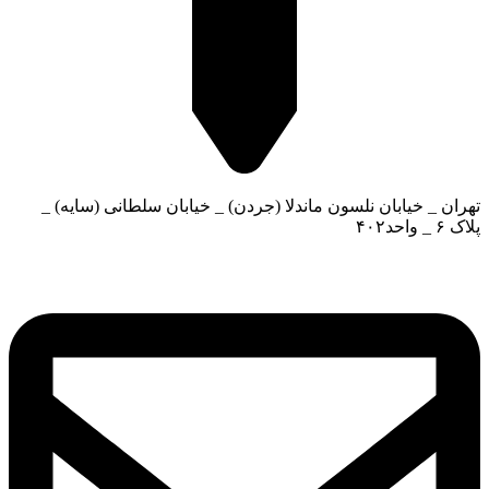
تهران _ خیابان نلسون ماندلا (جردن) _ خیابان سلطانی (سایه) _
پلاک ۶ _ واحد۴۰۲