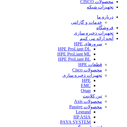
محصولات CISCO
تجهیزات شبکه
درباره ما
خدمات و گارانتی
فروشگاه
تجهیزات ذخیره سازی
آنچه ارائه می کنیم
سرورهای HPE
HPE ProLiant DL
HPE ProLiant ML
HPE ProLiant BL
قطعات HPE
محصولات Cisco
تجهیزات ذخیره سازی
HPE
EMC
Qnap
تین کلاینت
محصولات Axis
محصولات Passive
Legrand
HP ASIA
PAYA SYSTEM