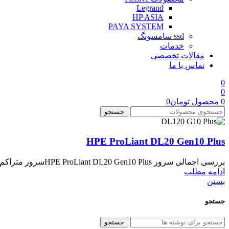
Legrand
HP ASIA
PAYA SYSTEM
ssd سامسونگ
خدمات
مقالات تخصصی
تماس با ما
0
0
0
محصول
تومان
0
جستجو
HPE ProLiant DL20 Gen10 Plus
بررسی اجمالی سرور HPE ProLiant DL20 Gen10 Plusسرور متراکم و فشرده HPE ProLiant DL20 Gen10 Plus با پردازند...
ادامه مطلب
بستن
جستجو
جستجو