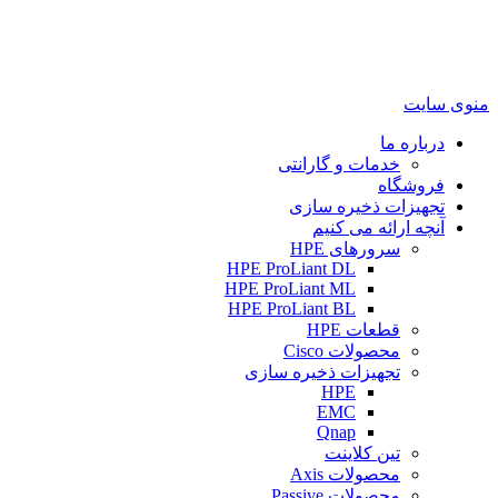
منوی سایت
درباره ما
خدمات و گارانتی
فروشگاه
تجهیزات ذخیره سازی
آنچه ارائه می کنیم
سرورهای HPE
HPE ProLiant DL
HPE ProLiant ML
HPE ProLiant BL
قطعات HPE
محصولات Cisco
تجهیزات ذخیره سازی
HPE
EMC
Qnap
تین کلاینت
محصولات Axis
محصولات Passive