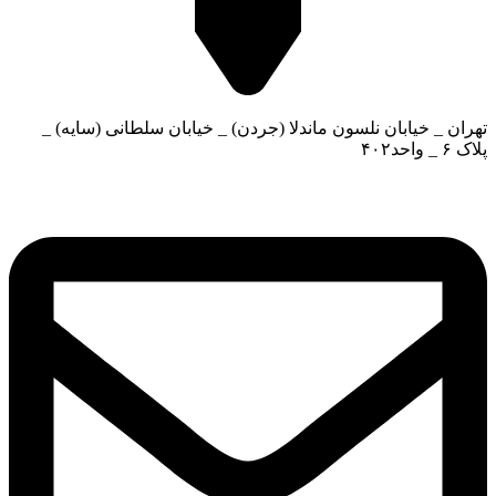
تهران _ خیابان نلسون ماندلا (جردن) _ خیابان سلطانی (سایه) _
پلاک ۶ _ واحد۴۰۲