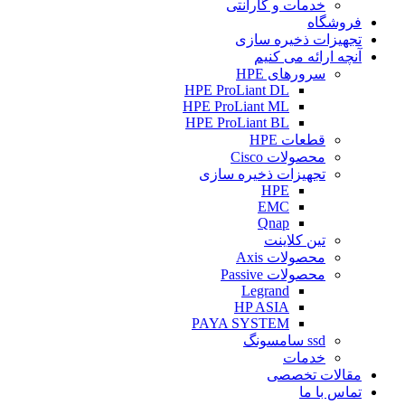
خدمات و گارانتی
فروشگاه
تجهیزات ذخیره سازی
آنچه ارائه می کنیم
سرورهای HPE
HPE ProLiant DL
HPE ProLiant ML
HPE ProLiant BL
قطعات HPE
محصولات Cisco
تجهیزات ذخیره سازی
HPE
EMC
Qnap
تین کلاینت
محصولات Axis
محصولات Passive
Legrand
HP ASIA
PAYA SYSTEM
ssd سامسونگ
خدمات
مقالات تخصصی
تماس با ما