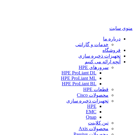
منوی سایت
درباره ما
خدمات و گارانتی
فروشگاه
تجهیزات ذخیره سازی
آنچه ارائه می کنیم
سرورهای HPE
HPE ProLiant DL
HPE ProLiant ML
HPE ProLiant BL
قطعات HPE
محصولات Cisco
تجهیزات ذخیره سازی
HPE
EMC
Qnap
تین کلاینت
محصولات Axis
محصولات Passive