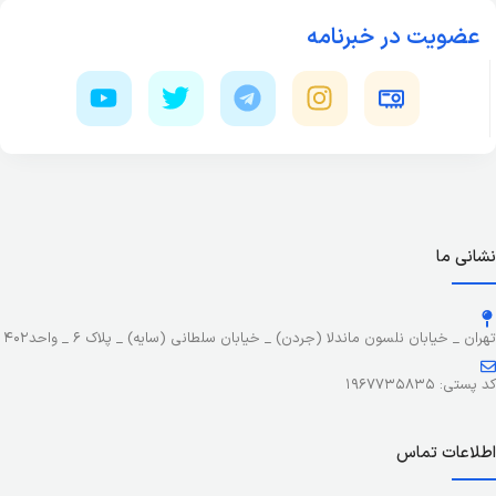
عضویت در خبرنامه
نشانی ما
تهران _ خیابان نلسون ماندلا (جردن) _ خیابان سلطانی (سایه) _ پلاک ۶ _ واحد۴۰۲
کد پستی: ۱۹۶۷۷۳۵۸۳۵
اطلاعات تماس