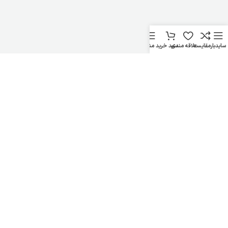
سایدبار
مقایسه
علاقه مندی
سبد خرید
منو
شرکت ایده‌آل شبکه خاورمیانه ایلیا
تمامی حقوق مادی و معنوی این وب سایت برای
محفوظ می باشد.