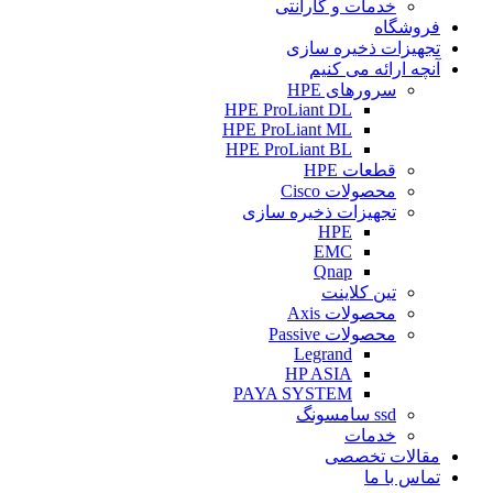
خدمات و گارانتی
فروشگاه
تجهیزات ذخیره سازی
آنچه ارائه می کنیم
سرورهای HPE
HPE ProLiant DL
HPE ProLiant ML
HPE ProLiant BL
قطعات HPE
محصولات Cisco
تجهیزات ذخیره سازی
HPE
EMC
Qnap
تین کلاینت
محصولات Axis
محصولات Passive
Legrand
HP ASIA
PAYA SYSTEM
ssd سامسونگ
خدمات
مقالات تخصصی
تماس با ما