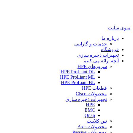
منوی سایت
درباره ما
خدمات و گارانتی
فروشگاه
تجهیزات ذخیره سازی
آنچه ارائه می کنیم
سرورهای HPE
HPE ProLiant DL
HPE ProLiant ML
HPE ProLiant BL
قطعات HPE
محصولات Cisco
تجهیزات ذخیره سازی
HPE
EMC
Qnap
تین کلاینت
محصولات Axis
محصولات Passive