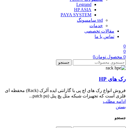
Legrand
HP ASIA
PAYA SYSTEM
ssd سامسونگ
خدمات
مقالات تخصصی
تماس با ما
0
0
0
محصول
تومان
0
جستجو
رک های HP
فروش انواع رک های اچ پی با گارانتی ایده آلرک (Rack) محفظه ای
فلزی است که تجهیزات شبکه مثل پچ پنل (patch pa...
ادامه مطلب
بستن
جستجو