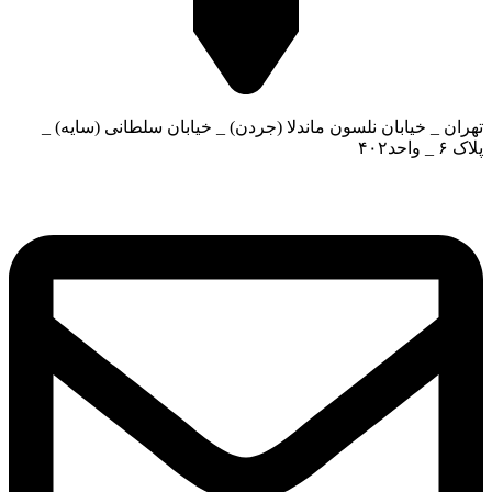
تهران _ خیابان نلسون ماندلا (جردن) _ خیابان سلطانی (سایه) _
پلاک ۶ _ واحد۴۰۲