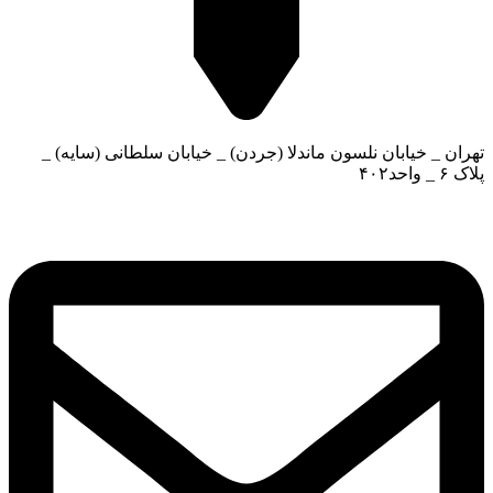
تهران _ خیابان نلسون ماندلا (جردن) _ خیابان سلطانی (سایه) _
پلاک ۶ _ واحد۴۰۲