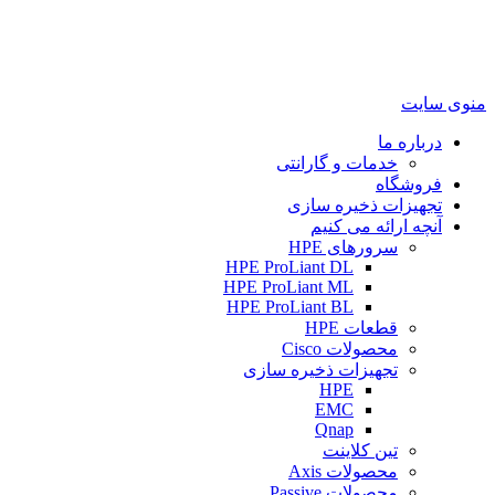
منوی سایت
درباره ما
خدمات و گارانتی
فروشگاه
تجهیزات ذخیره سازی
آنچه ارائه می کنیم
سرورهای HPE
HPE ProLiant DL
HPE ProLiant ML
HPE ProLiant BL
قطعات HPE
محصولات Cisco
تجهیزات ذخیره سازی
HPE
EMC
Qnap
تین کلاینت
محصولات Axis
محصولات Passive