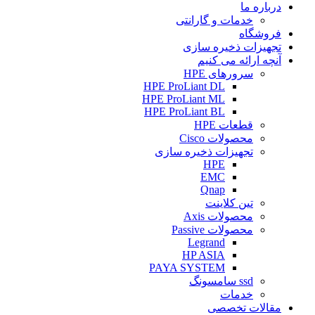
درباره ما
خدمات و گارانتی
فروشگاه
تجهیزات ذخیره سازی
آنچه ارائه می کنیم
سرورهای HPE
HPE ProLiant DL
HPE ProLiant ML
HPE ProLiant BL
قطعات HPE
محصولات Cisco
تجهیزات ذخیره سازی
HPE
EMC
Qnap
تین کلاینت
محصولات Axis
محصولات Passive
Legrand
HP ASIA
PAYA SYSTEM
ssd سامسونگ
خدمات
مقالات تخصصی