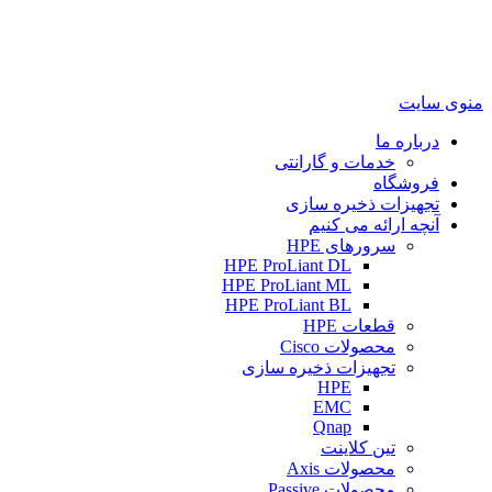
منوی سایت
درباره ما
خدمات و گارانتی
فروشگاه
تجهیزات ذخیره سازی
آنچه ارائه می کنیم
سرورهای HPE
HPE ProLiant DL
HPE ProLiant ML
HPE ProLiant BL
قطعات HPE
محصولات Cisco
تجهیزات ذخیره سازی
HPE
EMC
Qnap
تین کلاینت
محصولات Axis
محصولات Passive