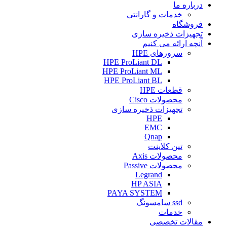
درباره ما
خدمات و گارانتی
فروشگاه
تجهیزات ذخیره سازی
آنچه ارائه می کنیم
سرورهای HPE
HPE ProLiant DL
HPE ProLiant ML
HPE ProLiant BL
قطعات HPE
محصولات Cisco
تجهیزات ذخیره سازی
HPE
EMC
Qnap
تین کلاینت
محصولات Axis
محصولات Passive
Legrand
HP ASIA
PAYA SYSTEM
ssd سامسونگ
خدمات
مقالات تخصصی