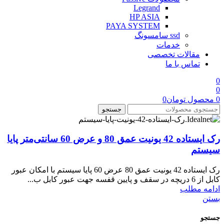
Legrand
HP ASIA
PAYA SYSTEM
ssd سامسونگ
خدمات
مقالات تخصصی
تماس با ما
0
0
0
محصول
تومان
0
جستجو
رک ایستاده 42 یونیت عمق 80 و عرض 60 سانتی‌متر پایا
سیستم
رک ایستاده 42 یونیت عمق 80 عرض 60 پایا سیستم با امکان عبور
کابل از 6 دریچه در سقف و پایین قفسه جهت عبور کابل ب...
ادامه مطلب
بستن
جستجو