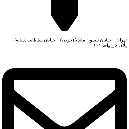
تهران _ خیابان نلسون ماندلا (جردن) _ خیابان سلطانی (سایه) _
پلاک ۶ _ واحد۴۰۲