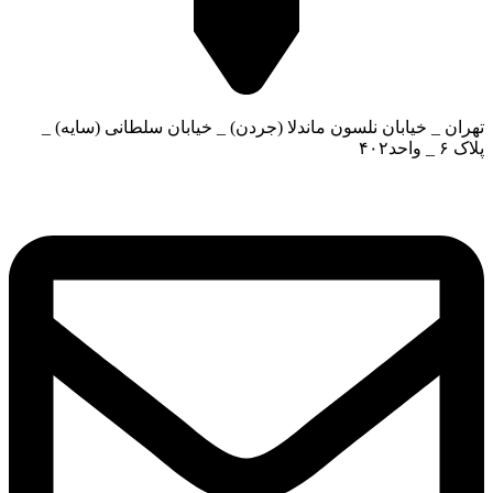
تهران _ خیابان نلسون ماندلا (جردن) _ خیابان سلطانی (سایه) _
پلاک ۶ _ واحد۴۰۲