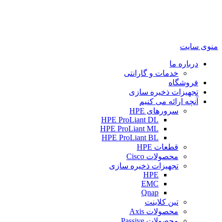
منوی سایت
درباره ما
خدمات و گارانتی
فروشگاه
تجهیزات ذخیره سازی
آنچه ارائه می کنیم
سرورهای HPE
HPE ProLiant DL
HPE ProLiant ML
HPE ProLiant BL
قطعات HPE
محصولات Cisco
تجهیزات ذخیره سازی
HPE
EMC
Qnap
تین کلاینت
محصولات Axis
محصولات Passive