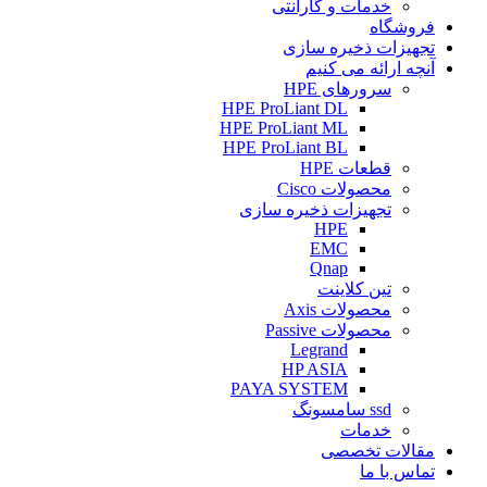
خدمات و گارانتی
فروشگاه
تجهیزات ذخیره سازی
آنچه ارائه می کنیم
سرورهای HPE
HPE ProLiant DL
HPE ProLiant ML
HPE ProLiant BL
قطعات HPE
محصولات Cisco
تجهیزات ذخیره سازی
HPE
EMC
Qnap
تین کلاینت
محصولات Axis
محصولات Passive
Legrand
HP ASIA
PAYA SYSTEM
ssd سامسونگ
خدمات
مقالات تخصصی
تماس با ما