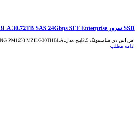
SSD سرور SAMSUNG PM1653 MZILG30THBLA 30.72TB SAS 24Gbps SFF Enterprise
اس اس دی سامسونگ 2.5اینچ مدل،SAMSUNG PM1653 MZILG30THBLA با ظرفیت 30.72 ترابایت، به دلیل عملکرد بسیار بالایی ک...
ادامه مطلب