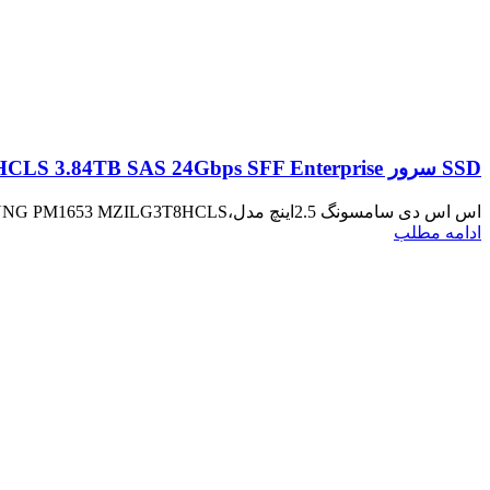
SSD سرور SAMSUNG PM1653 MZILG3T8HCLS 3.84TB SAS 24Gbps SFF Enterprise
اس اس دی سامسونگ 2.5اینچ مدل،SAMSUNG PM1653 MZILG3T8HCLS با ظرفیت 3.84 ترابایت یکی از هارد سرور های پر سرعت با...
ادامه مطلب