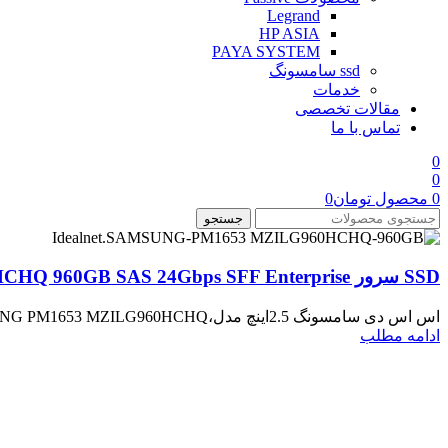
Legrand
HP ASIA
PAYA SYSTEM
ssd سامسونگ
خدمات
مقالات تخصصی
تماس با ما
0
0
0
محصول
تومان
0
جستجو
SSD سرور SAMSUNG PM1653 MZILG960HCHQ 960GB SAS 24Gbps SFF Enterprise
اس اس دی سامسونگ 2.5اینچ مدل،SAMSUNG PM1653 MZILG960HCHQ با ظرفیت 960گیگابایت یکی از SSDهای پرسرعت و با عملکرد...
ادامه مطلب