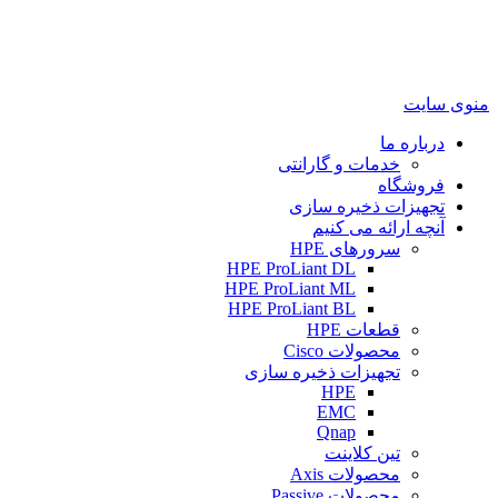
منوی سایت
درباره ما
خدمات و گارانتی
فروشگاه
تجهیزات ذخیره سازی
آنچه ارائه می کنیم
سرورهای HPE
HPE ProLiant DL
HPE ProLiant ML
HPE ProLiant BL
قطعات HPE
محصولات Cisco
تجهیزات ذخیره سازی
HPE
EMC
Qnap
تین کلاینت
محصولات Axis
محصولات Passive