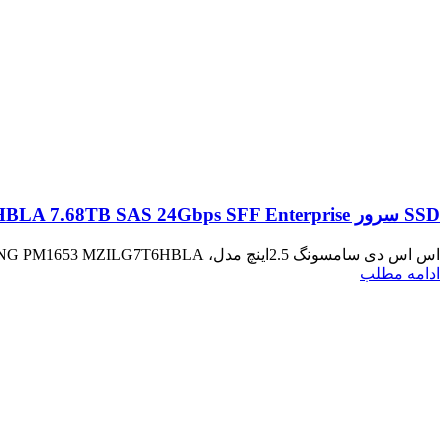
SSD سرور SAMSUNG PM1653 MZILG7T6HBLA 7.68TB SAS 24Gbps SFF Enterprise
اس اس دی سامسونگ 2.5اینچ مدل، SAMSUNG PM1653 MZILG7T6HBLA با ظرفیت 7.68 ترابات یکی از SSDهای پرسرعت و با ظرفیت...
ادامه مطلب