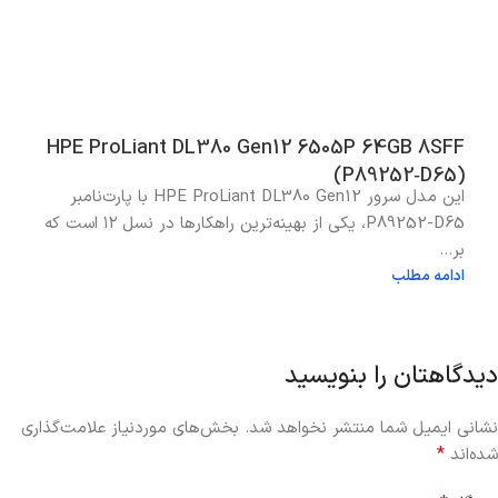
HPE ProLiant DL380 Gen12 6505P 64GB 8SFF
(P89252‑D65)
این مدل سرور HPE ProLiant DL380 Gen12 با پارت‌نامبر
P89252-D65، یکی از بهینه‌ترین راهکارها در نسل ۱۲ است که
بر...
ادامه مطلب
دیدگاهتان را بنویسید
نشانی ایمیل شما منتشر نخواهد شد.
بخش‌های موردنیاز علامت‌گذاری
*
شده‌اند