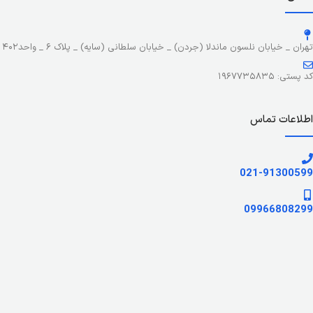
تهران _ خیابان نلسون ماندلا (جردن) _ خیابان سلطانی (سایه) _ پلاک ۶ _ واحد۴۰۲
کد پستی: ۱۹۶۷۷۳۵۸۳۵
اطلاعات تماس
021-91300599
09966808299