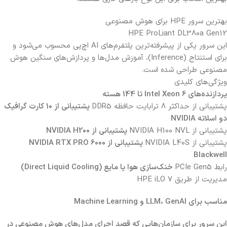
بهترین سرور HPE برای هوش مصنوعی
HPE ProLiant DL380a Gen12
این سرور یکی از پیشرفته‌ترین پلتفرم‌های AI اچ‌پی محسوب می‌شود و
برای استنتاج (Inference)، آموزش مدل‌ها و پردازش‌های سنگین هوش
مصنوعی طراحی شده است.
ویژگی‌های کلیدی
پردازنده‌های Intel Xeon 6 تا 144 هسته
پشتیبانی از حداکثر 8 ترابایت حافظه DDR5
پشتیبانی از 10 کارت گرافیک
دو اسلاته NVIDIA
پشتیبانی از NVIDIA H100 NVL
پشتیبانی از NVIDIA H200
پشتیبانی از NVIDIA L40S
پشتیبانی از NVIDIA RTX PRO 6000
Blackwell
رابط PCIe Gen5
خنک‌سازی هوا یا مایع (Direct Liquid Cooling)
مدیریت از طریق HPE iLO 7
مناسب برای LLM، GenAI و Machine Learning
این سرور برای سازمان‌هایی که قصد اجرای مدل‌های هوش مصنوعی در