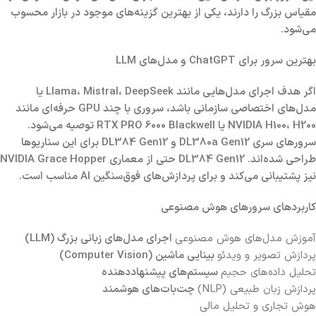
مقیاس بزرگ را دارند، یکی از بهترین گزینه‌های موجود در بازار محسوب
می‌شود.
بهترین سرور برای ChatGPT و مدل‌های LLM
اگر هدف اجرای مدل‌هایی مانند Llama، Mistral، DeepSeek یا
مدل‌های اختصاصی سازمانی باشد، سروری با چند GPU حرفه‌ای مانند
NVIDIA H100، H200 یا RTX PRO 6000 Blackwell توصیه می‌شود.
سرورهای سری DL380a Gen12 و DL384 Gen12 برای این سناریوها
طراحی شده‌اند. DL384 Gen12 حتی از معماری NVIDIA Grace Hopper
نیز پشتیبانی می‌کند و برای پردازش‌های فوق‌سنگین AI مناسب است.
کاربردهای سرورهای هوش مصنوعی
آموزش مدل‌های هوش مصنوعی
اجرای مدل‌های زبانی بزرگ (LLM)
پردازش تصویر و ویدئو
بینایی ماشین (Computer Vision)
تحلیل داده‌های حجیم
سیستم‌های پیشنهاددهنده
پردازش زبان طبیعی (NLP)
چت‌بات‌های هوشمند
هوش تجاری و تحلیل مالی